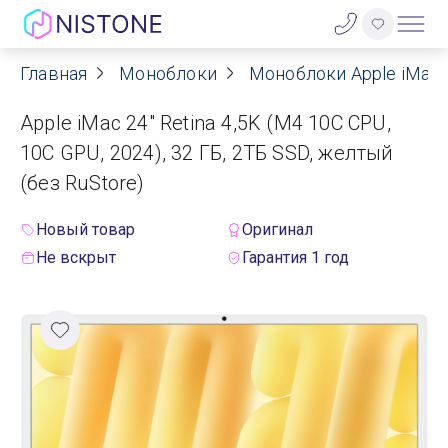
Главная
Моноблоки
Моноблоки Apple iMac
Акции
Apple iMac 24" Retina 4,5K (M4 10C CPU,
О нас
10C GPU, 2024), 32 ГБ, 2ТБ SSD, желтый
(без RuStore)
Блог
Новый товар
Оригинал
Договор оферты
Не вскрыт
Гарантия 1 год
Реквизиты
Контакты
Гарантия
Оплата