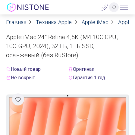
Главная
Техника Apple
Apple iMac
Apple 
Акции
Apple iMac 24" Retina 4,5K (M4 10C CPU,
О нас
10C GPU, 2024), 32 ГБ, 1ТБ SSD,
оранжевый (без RuStore)
Блог
Новый товар
Оригинал
Договор оферты
Не вскрыт
Гарантия 1 год
Реквизиты
Контакты
Гарантия
Оплата