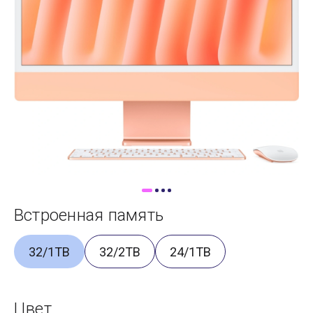
Доставка
Самовывоз
Trade-In
Встроенная память
32/1TB
32/2TB
24/1TB
Цвет