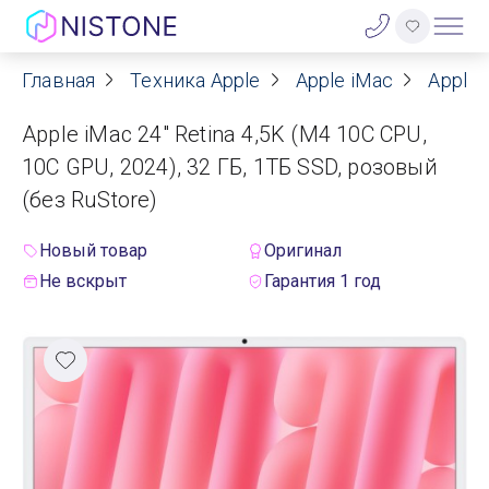
Главная
Техника Apple
Apple iMac
Apple 
Акции
Apple iMac 24" Retina 4,5K (M4 10C CPU,
О нас
10C GPU, 2024), 32 ГБ, 1ТБ SSD, розовый
(без RuStore)
Блог
Новый товар
Оригинал
Договор оферты
Не вскрыт
Гарантия 1 год
Реквизиты
Контакты
Гарантия
Оплата