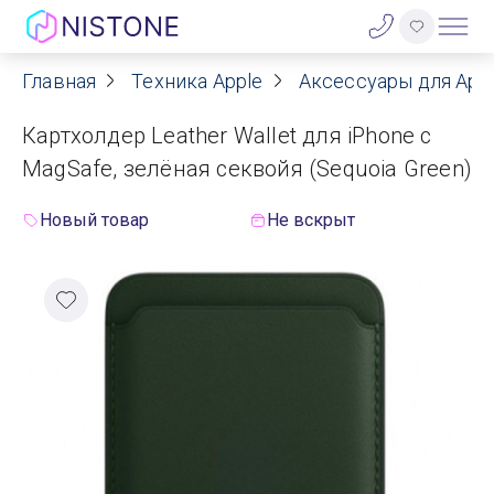
Главная
Техника Apple
Аксессуары для App
Акции
Картхолдер Leather Wallet для iPhone с
О нас
MagSafe, зелёная секвойя (Sequoia Green)
Блог
Новый товар
Не вскрыт
Договор оферты
Реквизиты
Контакты
Гарантия
Оплата