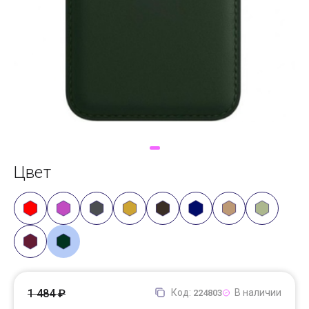
Доставка
Самовывоз
Trade-In
Цвет
1 484 ₽
Код:
В наличии
224803