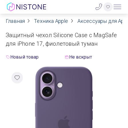
Главная
Техника Apple
Аксессуары для App
Акции
Защитный чехол Silicone Case с MagSafe
О нас
для iPhone 17, фиолетовый туман
Блог
Новый товар
Не вскрыт
Договор оферты
Реквизиты
Контакты
Гарантия
Оплата