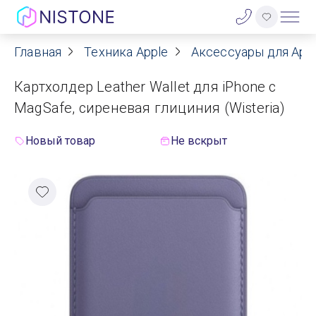
Главная
Техника Apple
Аксессуары для App
Акции
Картхолдер Leather Wallet для iPhone с
О нас
MagSafe, сиреневая глициния (Wisteria)
Блог
Новый товар
Не вскрыт
Договор оферты
Реквизиты
Контакты
Гарантия
Оплата