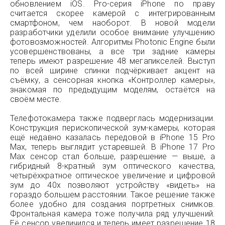
обновлением iOS. Pro-серия iPhone по праву
считается скорее камерой с интегрированным
смартфоном, чем наоборот. В новой модели
разработчики уделили особое внимание улучшению
фотовозможностей. Алгоритмы Photonic Engine были
усовершенствованы, а все три задние камеры
теперь имеют разрешение 48 мегапикселей. Выступ
по всей ширине спинки подчёркивает акцент на
съёмку, а сенсорная кнопка «Контроллер камеры»,
знакомая по предыдущим моделям, остаётся на
своём месте.
Телефотокамера также подверглась модернизации.
Конструкция перископической зум-камеры, которая
ещё недавно казалась передовой в iPhone 15 Pro
Max, теперь выглядит устаревшей. В iPhone 17 Pro
Max сенсор стал больше, разрешение — выше, а
гибридный 8-кратный зум оптического качества,
четырёхкратное оптическое увеличение и цифровой
зум до 40х позволяют устройству «видеть» на
гораздо большем расстоянии. Такое решение также
более удобно для создания портретных снимков.
Фронтальная камера тоже получила ряд улучшений.
Её сенсор увеличился и теперь имеет разрешение 18