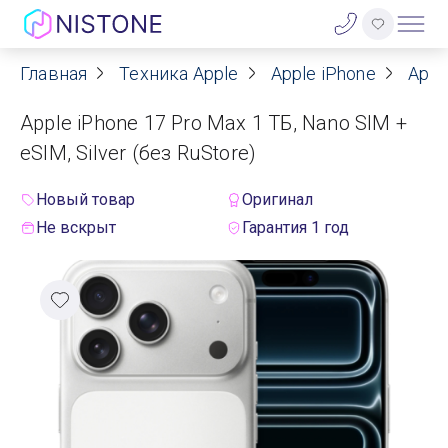
Главная
Техника Apple
Apple iPhone
Appl
Акции
Apple iPhone 17 Pro Max 1 ТБ, Nano SIM +
О нас
eSIM, Silver (без RuStore)
Блог
Новый товар
Оригинал
Не вскрыт
Гарантия 1 год
Договор оферты
Реквизиты
Контакты
Гарантия
Оплата