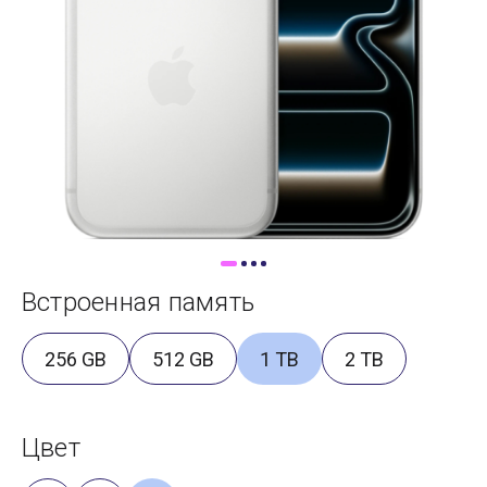
Доставка
Самовывоз
Trade-In
Встроенная память
256 GB
512 GB
1 TB
2 TB
Цвет