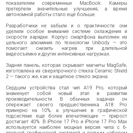
показателям современных MacBook. Камеры
претерпели значительные улучшения, а время
автономной работы стало ещё больше.
Разработчики не забыли и о практичности: они
уделили особое внимание системе охлаждения и
скорости зарядки. Корпус смартфона выполнен из
цельного алюминия по технологии Unibody — это
помогает снизить нагрев при длительной
видеосъёмке и других интенсивных нагрузках.
Задняя панель, которая скрывает магниты MagSafe,
изготовлена из сверхпрочного стекла Ceramic Shield
2 — такого же, как и защитное стекло экрана.
Сердцем устройства стал чип A19 Pro, который
знаменует собой новый этап в развитии
производительности. В обычных задачах он
опережает своего предшественника A18 Pro
примерно на 10%, а улучшения в графической
подсистеме ещё более впечатляющие — прирост
достигает 40%. В iPhone 17 Pro и iPhone 17 Pro Max
используется наиболее мощная версия чипа с 6-
ядерной графической системой и полным набором