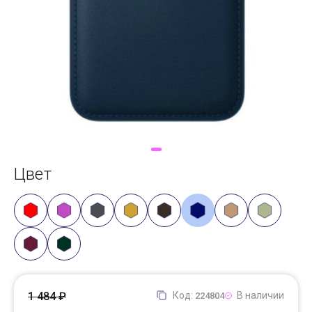
Доставка
Самовывоз
Trade-In
Цвет
1 484 ₽
Код:
В наличии
224804