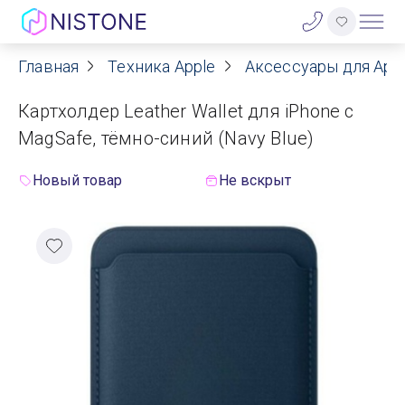
Главная
Техника Apple
Аксессуары для App
Акции
Картхолдер Leather Wallet для iPhone с
О нас
MagSafe, тёмно-синий (Navy Blue)
Блог
Новый товар
Не вскрыт
Договор оферты
Реквизиты
Контакты
Гарантия
Оплата