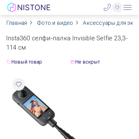
Главная
Фото и видео
Аксессуары для экш
Акции
Insta360 селфи-палка Invisible Selfie 23,3-
О нас
114 см
Блог
Новый товар
Не вскрыт
Договор оферты
Реквизиты
Контакты
Гарантия
Оплата