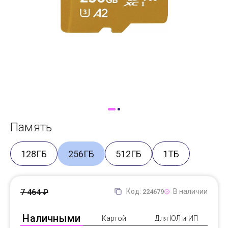
Доставка
Самовывоз
Trade-In
Память
128ГБ
256ГБ
512ГБ
1ТБ
7 464 ₽
Код:
В наличии
224679
Наличными
Картой
Для ЮЛ и ИП