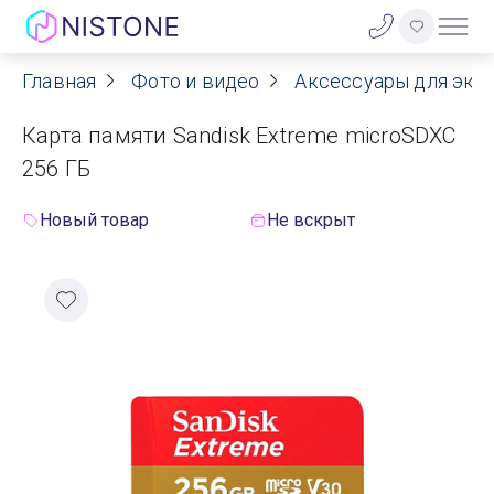
Главная
Фото и видео
Аксессуары для экш
Акции
Карта памяти Sandisk Extreme microSDXC
О нас
256 ГБ
Блог
Новый товар
Не вскрыт
Договор оферты
Реквизиты
Контакты
Гарантия
Оплата