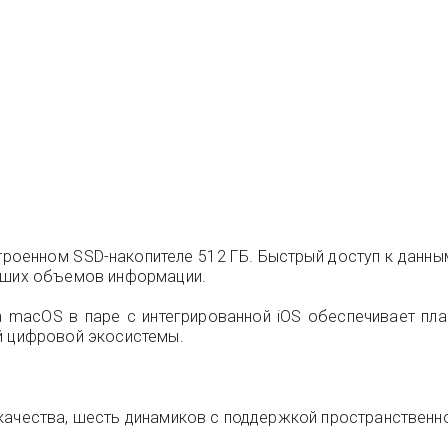
троенном SSD-накопителе 512 ГБ. Быстрый доступ к данным
льших объемов информации.
а macOS в паре с интегрированной iOS обеспечивает пл
й цифровой экосистемы.
качества, шесть динамиков с поддержкой пространственно