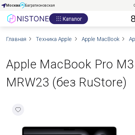
Москва
Багратионовская
Каталог
Акции
Главная
О нас
Техника Apple
Apple MacBook
Ap
Блог
Apple MacBook Pro M3 
Договор оферты
MRW23 (без RuStore)
Реквизиты
Контакты
Гарантия
Оплата