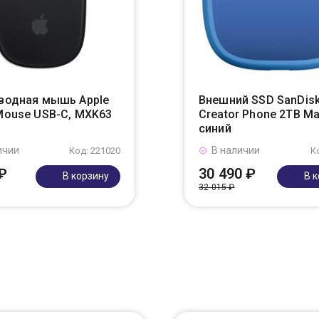
водная мышь Apple
Внешний SSD SanDis
Mouse USB-C, MXK63
Creator Phone 2TB M
синий
ичии
В наличии
Код: 221020
К
₽
30 490 ₽
В корзину
В 
32 015 ₽