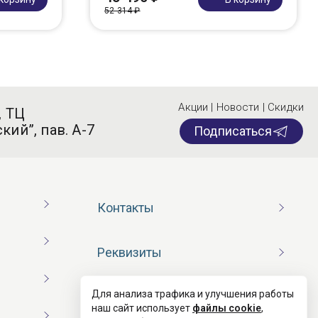
52 314 ₽
Акции | Новости | Скидки
, ТЦ
кий”, пав. А-7
Подписаться
Контакты
Реквизиты
Для анализа трафика и улучшения работы
Договор оферты
наш сайт использует
файлы cookie
,