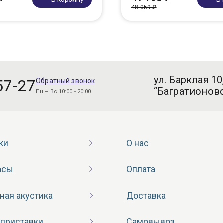
48 059 ₽
ул. Барклая 10
57-27
Обратный звонок
“Багратионовс
Пн – Вс 10:00 - 20:00
ки
О нас
асы
Оплата
ная акустика
Доставка
 приставки
Самовывоз