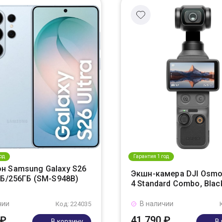
од
Гарантия 1 год
н Samsung Galaxy S26
Экшн-камера DJI Osmo
ГБ/256ГБ (SM-S948B)
4 Standard Combo, Blac
чии
В наличии
Код: 224035
 ₽
41 790 ₽
В корзину
В