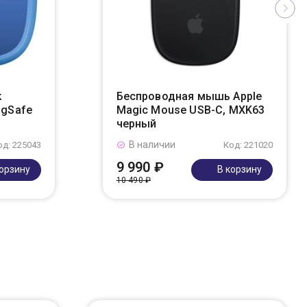
k
Беспроводная мышь Apple
agSafe
Magic Mouse USB-C, MXK63
черный
В наличии
од: 225043
Код: 221020
9 990 ₽
корзину
В корзину
10 490 ₽