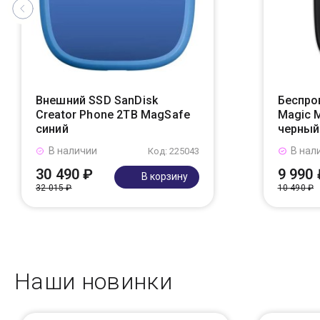
Внешний SSD SanDisk
Беспро
Creator Phone 2TB MagSafe
Magic 
синий
черный
В наличии
В нал
Код: 225043
30 490 ₽
9 990 
В корзину
32 015 ₽
10 490 ₽
Наши новинки