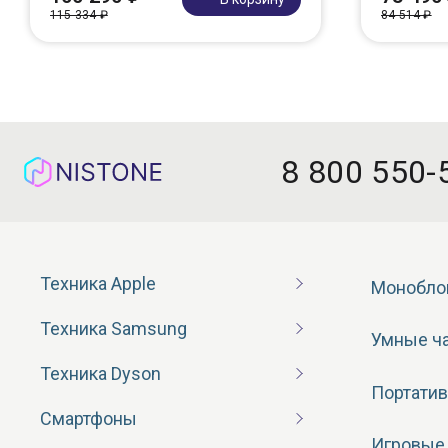
115 334 ₽
84 514 ₽
8 800 550-
Техника Apple
Монобло
Техника Samsung
Умные ч
Техника Dyson
Портатив
Смартфоны
Игровые