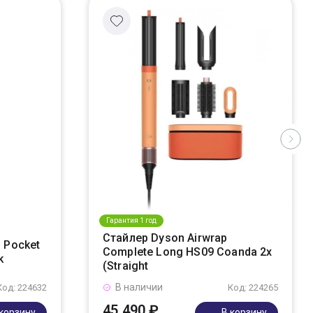
Гарантия 1 год
Стайлер Dyson Airwrap
 Pocket
Complete Long HS09 Coanda 2x
k
(Straight
В наличии
Код: 224632
Код: 224265
45 490 ₽
 корзину
В корзину