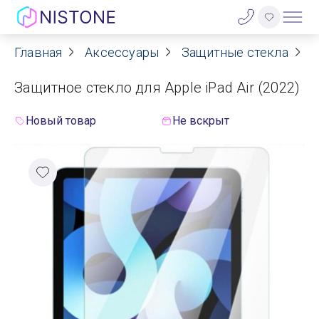
Главная
Аксессуары
Защитные стекла
З
Акции
Защитное стекло для Apple iPad Air (2022)
О нас
Новый товар
Не вскрыт
Блог
Договор оферты
Реквизиты
Контакты
Гарантия
Оплата