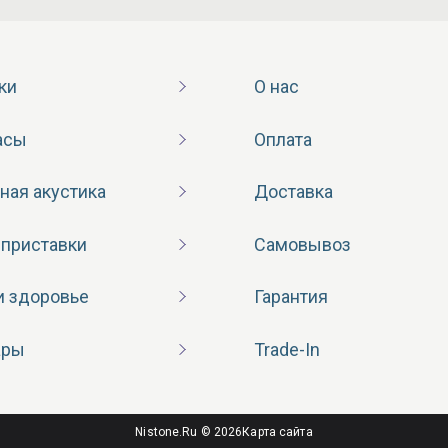
ки
О нас
асы
Оплата
ная акустика
Доставка
 приставки
Самовывоз
и здоровье
Гарантия
ары
Trade-In
Nistone.Ru © 2026
Карта сайта