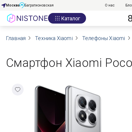
Москва
Багратионовская
О нас
Бло
Каталог
Акции
Главная
О нас
Техника Xiaomi
Телефоны Xiaomi
Блог
Смартфон Xiaomi Poco 
Договор оферты
Реквизиты
Контакты
Гарантия
Оплата