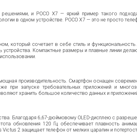
 решениями, и POCO X7 — яркий пример такого подхода
ологии в одном устройстве. POCO X7 — это не просто теле
ом, который сочетает в себе стиль и функциональность
ь устройства. Компактные размеры и плавные линии дела
 использовании.
 мощная производительность. Смартфон оснащен современ
же при запуске требовательных приложений и многоз
зволяют хранить большое количество данных и приложений
ства. Благодаря 6,67-дюймовому OLED-дисплею с разрешен
стота обновления 120 Гц обеспечивает плавность анима
ss Victus 2 защищает телефон от мелких царапин и потерто