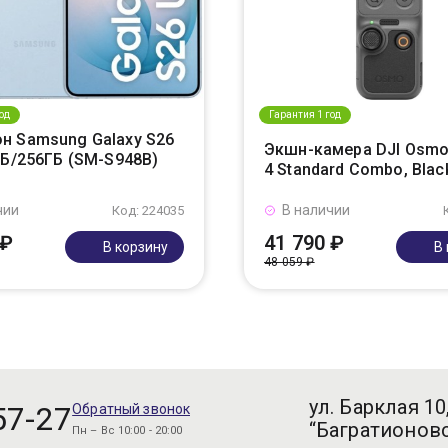
од
Гарантия 1 год
н Samsung Galaxy S26
Экшн-камера DJI Osmo
ГБ/256ГБ (SM-S948B)
4 Standard Combo, Blac
чии
В наличии
Код: 224035
 ₽
41 790 ₽
В корзину
В
48 059 ₽
ул. Барклая 10
57-27
Обратный звонок
“Багратионовс
Пн – Вс 10:00 - 20:00