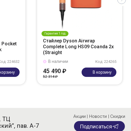
Гарантия 1 год
Стайлер Dyson Airwrap
 Pocket
Complete Long HS09 Coanda 2x
k
(Straight
В наличии
Код: 224632
Код: 224265
45 490 ₽
 корзину
В корзину
52 314 ₽
Акции | Новости | Скидки
, ТЦ
кий”, пав. А-7
Подписаться