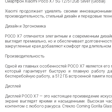
Смартфон Xiaomi Poco X7 5G 12/512Gb Silver (Global).
Xiaomi продолжает удивлять своими инновационными
производительность, стильный дизайн и передовые техн
Дизайн и Эргономика
POCO X7 отличается элегантным и современным дизайн
выглядит премиально, но и обеспечивает долговечност
закругленные края добавляют комфорт при длительном
Производительность
Одной из главных особенностей POCO X7 является его
который гарантирует быструю и плавную работу да
бесперебойную работу, а 512 ГБ встроенной памяти по
Дисплей
Дисплей POCO X7 — это настоящее произведение искус
экране выглядят яркими и насыщенными. Высокая ча
контентом с любого ракурса. Стекло Corning Gorilla Gla