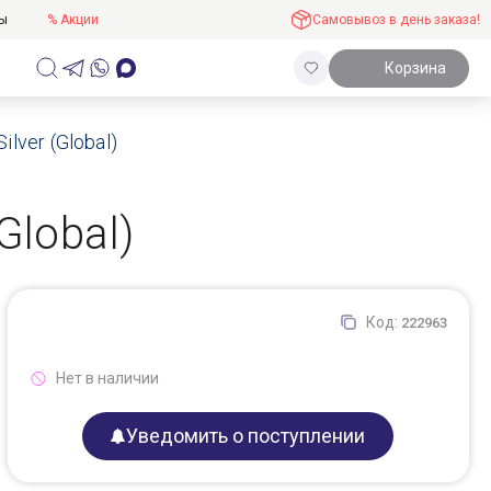
ты
% Акции
Самовывоз в день заказа!
Корзина
lver (Global)
Global)
Код:
222963
Нет в наличии
Уведомить о поступлении