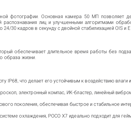
ой фотографии. Основная камера 50 МП позволяет дел
й распознавания лиц и улучшенными алгоритмами обраб
24/30 кадров в секунду с двойной стабилизацией OIS и EIS
торый обеспечивает длительное время работы без подза
го образа жизни.
ту IP68, что делает его устойчивым к воздействию влаги и
ироскоп, электронный компас, ИК-бластер, линейный вибро
ового поколения, обеспечивая быстрое и стабильное инте
системе охлаждения, POCO X7 идеально подходит для гей