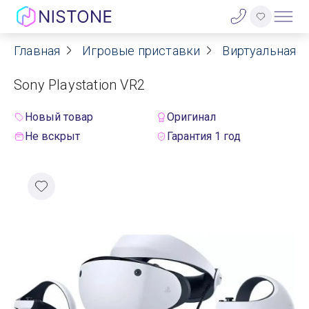
Главная
Игровые приставки
Виртуальная р
Акции
Sony Playstation VR2
О нас
Новый товар
Оригинал
Блог
Не вскрыт
Гарантия 1 год
Договор оферты
Реквизиты
Контакты
Гарантия
Оплата