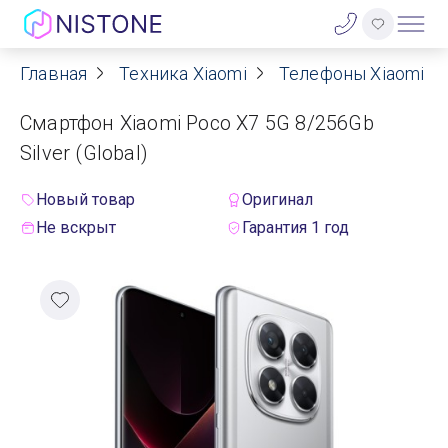
Главная
Техника Xiaomi
Телефоны Xiaomi
Акции
Смартфон Xiaomi Poco X7 5G 8/256Gb
О нас
Silver (Global)
Блог
Новый товар
Оригинал
Не вскрыт
Гарантия 1 год
Договор оферты
Реквизиты
Контакты
Гарантия
Оплата