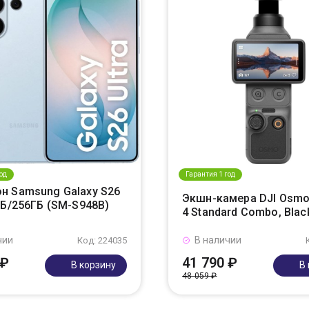
од
Гарантия 1 год
н Samsung Galaxy S26
Экшн-камера DJI Osmo
ГБ/256ГБ (SM-S948B)
4 Standard Combo, Blac
чии
В наличии
Код: 224035
 ₽
41 790 ₽
В корзину
В
48 059 ₽