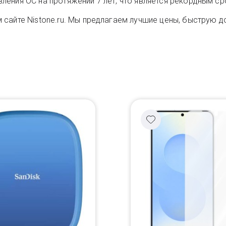
ения ОС на протяжении 7 лет, что является рекордным ср
сайте Nistone.ru. Мы предлагаем лучшие цены, быструю до