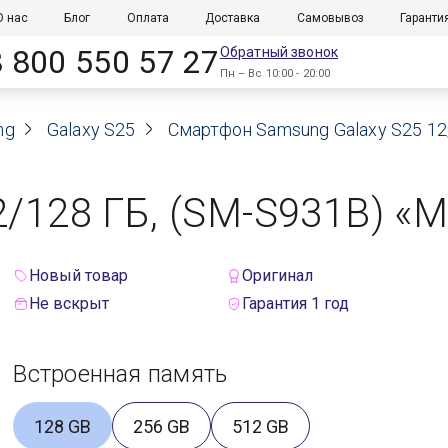
О нас
Блог
Оплата
Доставка
Самовывоз
Гаранти
8 800 550 57 27
Обратный звонок
Пн – Вс 10:00 - 20:00
ng
Galaxy S25
Смартфон Samsung Galaxy S25 12/
/128 ГБ, (SM-S931B) «Mi
Новый товар
Оригинал
Не вскрыт
Гарантия 1 год
Встроенная память
128 GB
256 GB
512 GB