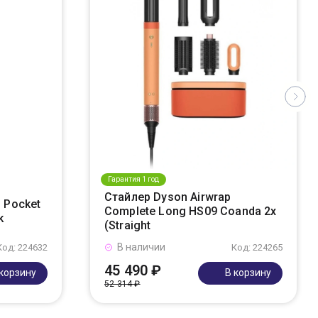
Гарантия 1 год
Стайлер Dyson Airwrap
 Pocket
Complete Long HS09 Coanda 2x
k
(Straight
В наличии
Код: 224632
Код: 224265
45 490 ₽
 корзину
В корзину
52 314 ₽