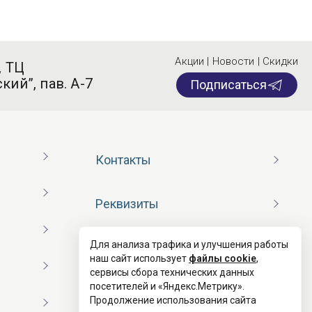
Акции | Новости | Скидки
, ТЦ
кий”, пав. А-7
Подписаться
Контакты
Реквизиты
Для анализа трафика и улучшения работы
Договор оферты
наш сайт использует
файлы cookie
,
сервисы сбора технических данных
посетителей и «Яндекс.Метрику».
Согласие на обработку ПД
Продолжение использования сайта