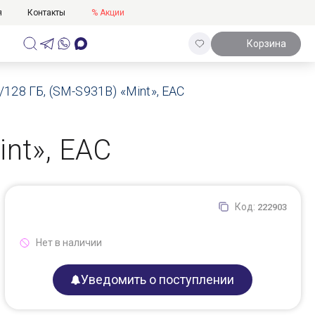
я
Контакты
% Акции
Корзина
128 ГБ, (SM-S931B) «Mint», ЕАС
nt», ЕАС
Код:
222903
Нет в наличии
Уведомить о поступлении