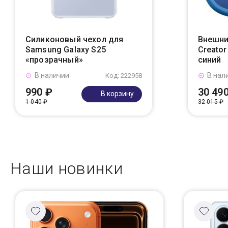
Силиконовый чехол для
Внешни
Samsung Galaxy S25
Creato
«прозрачный»
синий
В наличии
В нал
Код: 222958
990 ₽
30 49
В корзину
1 040 ₽
32 015 ₽
Наши новинки