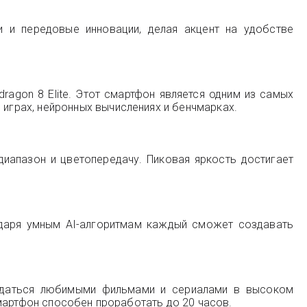
и и передовые инновации, делая акцент на удобстве
agon 8 Elite. Этот смартфон является одним из самых
грах, нейронных вычислениях и бенчмарках.
иапазон и цветопередачу. Пиковая яркость достигает
одаря умным AI-алгоритмам каждый сможет создавать
аждаться любимыми фильмами и сериалами в высоком
мартфон способен проработать до 20 часов.