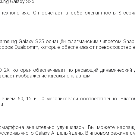
ung Galaxy S25
технологиях. Он сочетает в себе элегантность S-сери
msung Galaxy S25 оснащён флагманским чипсетом Snapdr
оров Qualcomm, которые обеспечивают превосходство в и
 2X, которая обеспечивает потрясающий динамический д
 делает изображение идеально плавным.
ением 50, 12 и 10 мегапикселей соответственно. Благ
и.
ть смартфона значительно улучшилась. Вы можете насл
русскоязычного Galaxy AI целый день. В игровом режиме с