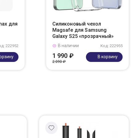
max для
Силиконовый чехол
Magsafe для Samsung
Galaxy S25 «прозрачный»
В наличии
од: 222952
Код: 222955
1 990 ₽
корзину
В корзину
2 090 ₽