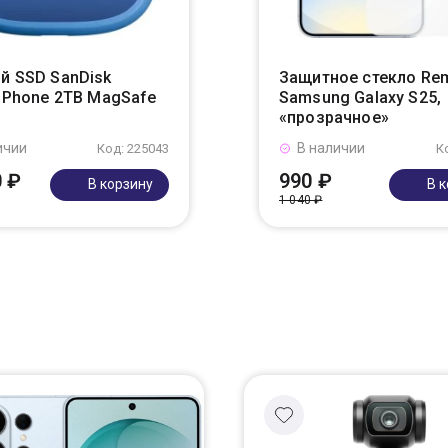
й SSD SanDisk
Защитное стекло Re
r Phone 2TB MagSafe
Samsung Galaxy S25,
«прозрачное»
ичии
В наличии
Код: 225043
К
0 ₽
990 ₽
В корзину
В 
1 040 ₽