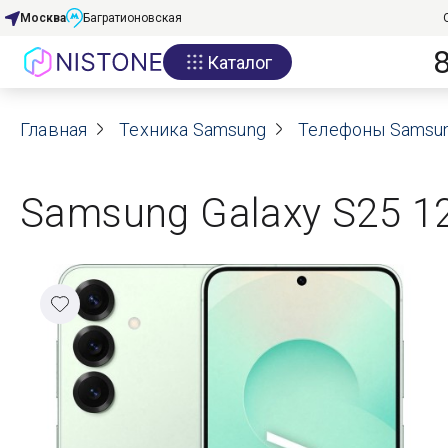
Москва
Багратионовская
Каталог
Акции
Главная
О нас
Техника Samsung
Телефоны Samsu
Блог
Samsung Galaxy S25 12
Договор оферты
Реквизиты
Контакты
Гарантия
Оплата