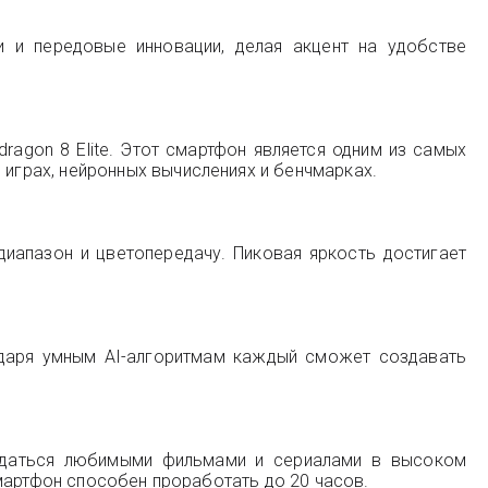
и и передовые инновации, делая акцент на удобстве
agon 8 Elite. Этот смартфон является одним из самых
грах, нейронных вычислениях и бенчмарках.
иапазон и цветопередачу. Пиковая яркость достигает
одаря умным AI-алгоритмам каждый сможет создавать
аждаться любимыми фильмами и сериалами в высоком
мартфон способен проработать до 20 часов.