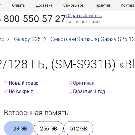
г
Оплата
Доставка
Самовывоз
Гарантия
Контак
8 800 550 57 27
Обратный звонок
Пн – Вс 10:00 - 20:00
ng
Galaxy S25
Смартфон Samsung Galaxy S25 12/
/128 ГБ, (SM-S931B) «Bl
Новый товар
Оригинал
Не вскрыт
Гарантия 1 год
Встроенная память
128 GB
256 GB
512 GB