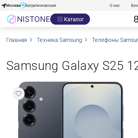
Москва
Багратионовская
О нас
Бло
Каталог
Акции
Главная
О нас
Техника Samsung
Телефоны Samsu
Блог
Samsung Galaxy S25 12
Договор оферты
Реквизиты
Контакты
Гарантия
Оплата