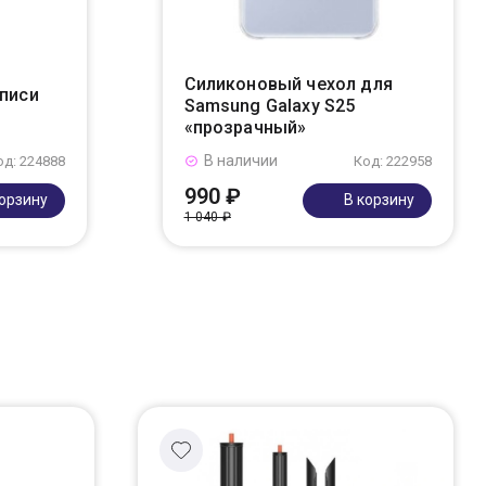
Силиконовый чехол для
аписи
Samsung Galaxy S25
«прозрачный»
В наличии
од: 224888
Код: 222958
990 ₽
корзину
В корзину
1 040 ₽