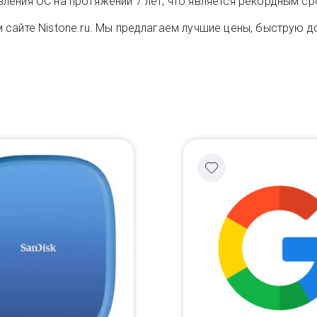
ения ОС на протяжении 7 лет, что является рекордным ср
сайте Nistone.ru. Мы предлагаем лучшие цены, быструю до