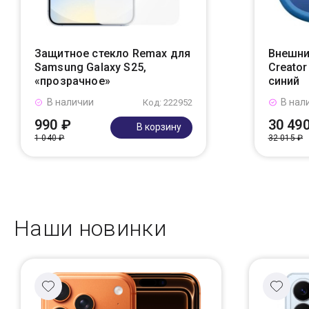
Защитное стекло Remax для
Внешни
Samsung Galaxy S25,
Creato
«прозрачное»
синий
В наличии
В нал
Код: 222952
990 ₽
30 49
В корзину
1 040 ₽
32 015 ₽
Наши новинки