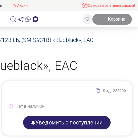
ты
% Акции
Самовывоз в день заказа!
Корзина
128 ГБ, (SM-S931B) «Blueblack», ЕАС
ueblack», ЕАС
Код:
222900
Нет в наличии
Уведомить о поступлении