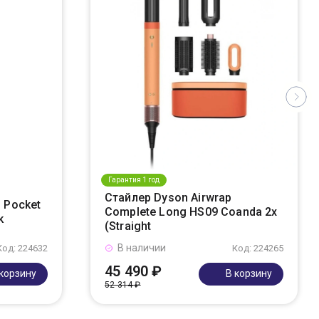
Гарантия 1 год
Стайлер Dyson Airwrap
 Pocket
Complete Long HS09 Coanda 2x
k
(Straight
В наличии
Код: 224632
Код: 224265
45 490 ₽
 корзину
В корзину
52 314 ₽