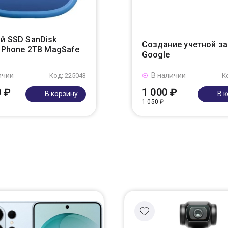
й SSD SanDisk
Создание учетной з
r Phone 2TB MagSafe
Google
ичии
В наличии
Код: 225043
К
0 ₽
1 000 ₽
В корзину
В 
1 050 ₽