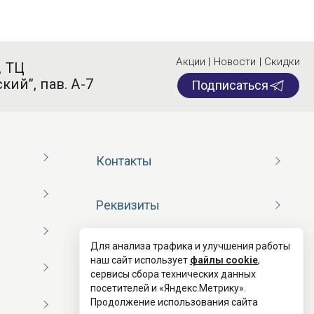
Акции | Новости | Скидки
, ТЦ
кий”, пав. А-7
Подписаться
Контакты
Реквизиты
Для анализа трафика и улучшения работы
Договор оферты
наш сайт использует
файлы cookie
,
сервисы сбора технических данных
посетителей и «Яндекс.Метрику».
Согласие на обработку ПД
Продолжение использования сайта