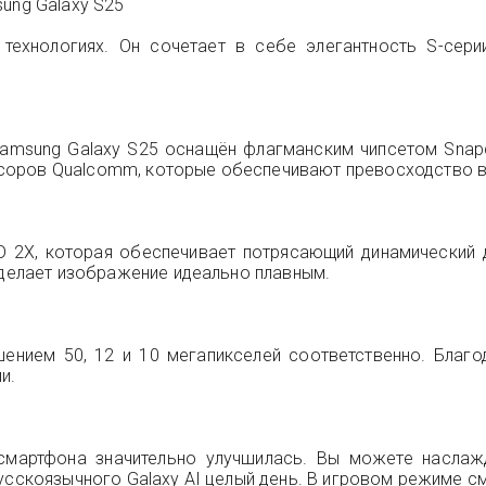
ung Galaxy S25
технологиях. Он сочетает в себе элегантность S-сери
msung Galaxy S25 оснащён флагманским чипсетом Snapdr
оров Qualcomm, которые обеспечивают превосходство в и
 2X, которая обеспечивает потрясающий динамический д
 делает изображение идеально плавным.
ением 50, 12 и 10 мегапикселей соответственно. Благ
и.
ть смартфона значительно улучшилась. Вы можете насл
русскоязычного Galaxy AI целый день. В игровом режиме с