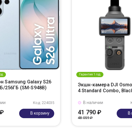
од
Гарантия 1 год
н Samsung Galaxy S26
Экшн-камера DJI Osmo
ГБ/256ГБ (SM-S948B)
4 Standard Combo, Blac
чии
В наличии
Код: 224035
 ₽
41 790 ₽
В корзину
В
48 059 ₽