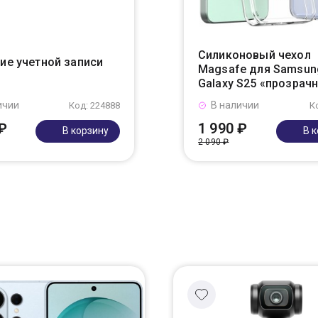
Силиконовый чехол
ие учетной записи
Magsafe для Samsun
Galaxy S25 «прозрач
ичии
В наличии
Код: 224888
К
₽
1 990 ₽
В корзину
В 
2 090 ₽