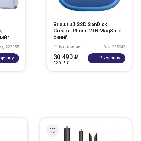
Внешний SSD SanDisk
g
Creator Phone 2TB MagSafe
ный»
синий
В наличии
од: 222955
Код: 225043
30 490 ₽
корзину
В корзину
32 015 ₽