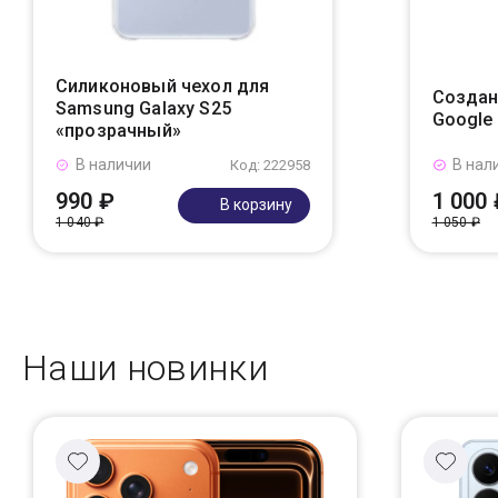
Силиконовый чехол для
Создан
Samsung Galaxy S25
Google
«прозрачный»
В наличии
В нал
Код: 222958
990 ₽
1 000 
В корзину
1 040 ₽
1 050 ₽
Наши новинки