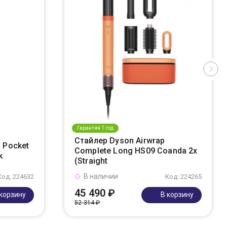
Гарантия 1 год
Стайлер Dyson Airwrap
 Pocket
Complete Long HS09 Coanda 2x
k
(Straight
В наличии
Код: 224632
Код: 224265
45 490 ₽
 корзину
В корзину
52 314 ₽