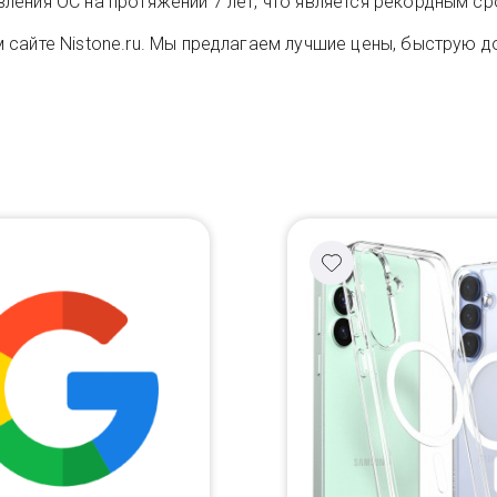
ения ОС на протяжении 7 лет, что является рекордным ср
сайте Nistone.ru. Мы предлагаем лучшие цены, быструю до