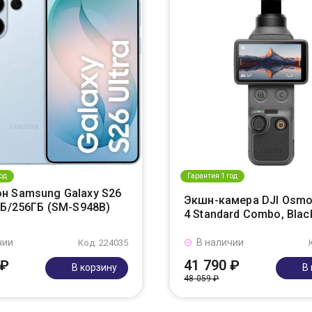
од
Гарантия 1 год
н Samsung Galaxy S26
Экшн-камера DJI Osmo
ГБ/256ГБ (SM-S948B)
4 Standard Combo, Blac
чии
В наличии
Код: 224035
 ₽
41 790 ₽
В корзину
В
48 059 ₽