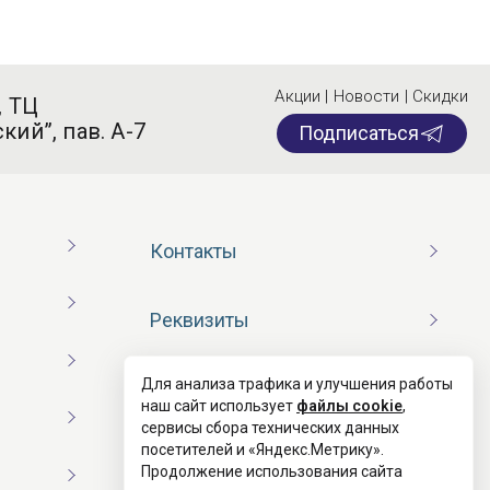
Акции | Новости | Скидки
, ТЦ
кий”, пав. А-7
Подписаться
Контакты
Реквизиты
Для анализа трафика и улучшения работы
Договор оферты
наш сайт использует
файлы cookie
,
сервисы сбора технических данных
посетителей и «Яндекс.Метрику».
Согласие на обработку ПД
Продолжение использования сайта