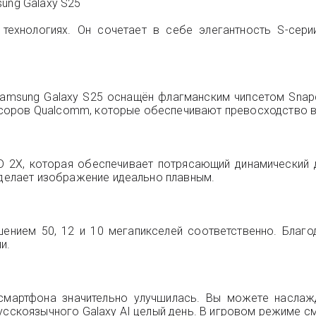
ung Galaxy S25
технологиях. Он сочетает в себе элегантность S-сери
msung Galaxy S25 оснащён флагманским чипсетом Snapdr
оров Qualcomm, которые обеспечивают превосходство в и
 2X, которая обеспечивает потрясающий динамический д
 делает изображение идеально плавным.
ением 50, 12 и 10 мегапикселей соответственно. Благ
и.
ть смартфона значительно улучшилась. Вы можете насл
русскоязычного Galaxy AI целый день. В игровом режиме с