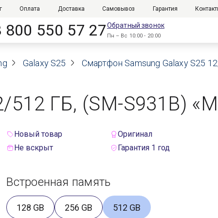
г
Оплата
Доставка
Самовывоз
Гарантия
Контак
8 800 550 57 27
Обратный звонок
Пн – Вс 10:00 - 20:00
ng
Galaxy S25
Смартфон Samsung Galaxy S25 12/
/512 ГБ, (SM-S931B) «Mi
Новый товар
Оригинал
Не вскрыт
Гарантия 1 год
Встроенная память
128 GB
256 GB
512 GB