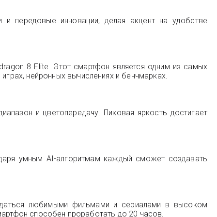
и и передовые инновации, делая акцент на удобстве
agon 8 Elite. Этот смартфон является одним из самых
грах, нейронных вычислениях и бенчмарках.
иапазон и цветопередачу. Пиковая яркость достигает
одаря умным AI-алгоритмам каждый сможет создавать
аждаться любимыми фильмами и сериалами в высоком
мартфон способен проработать до 20 часов.