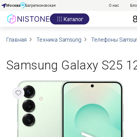
Москва
Багратионовская
О нас
Бло
Каталог
Акции
Главная
О нас
Техника Samsung
Телефоны Samsu
Блог
Samsung Galaxy S25 12
Договор оферты
Реквизиты
Контакты
Гарантия
Оплата