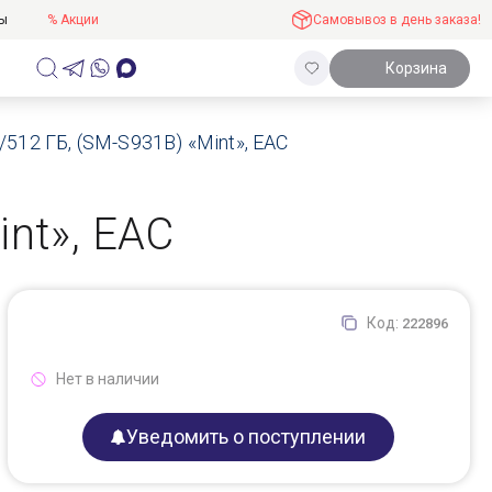
ты
% Акции
Самовывоз в день заказа!
Корзина
512 ГБ, (SM-S931B) «Mint», ЕАС
nt», ЕАС
Код:
222896
Нет в наличии
Уведомить о поступлении