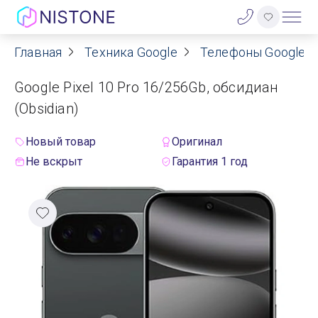
Главная
Техника Google
Телефоны Google Pi
Акции
Google Pixel 10 Pro 16/256Gb, обсидиан
О нас
(Obsidian)
Блог
Новый товар
Оригинал
Не вскрыт
Гарантия 1 год
Договор оферты
Реквизиты
Контакты
Гарантия
Оплата