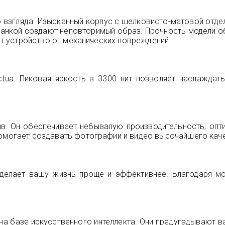
а
 взгляда. Изысканный корпус с шелковисто-матовой отде
гранкой создают неповторимый образ. Прочность модели 
ают устройство от механических повреждений.
Actua. Пиковая яркость в 3300 нит позволяет наслажда
ыв. Он обеспечивает небывалую производительность, оп
помогает создавать фотографии и видео высочайшего кач
сделает вашу жизнь проще и эффективнее. Благодаря м
.
 на базе искусственного интеллекта. Они предугадывают