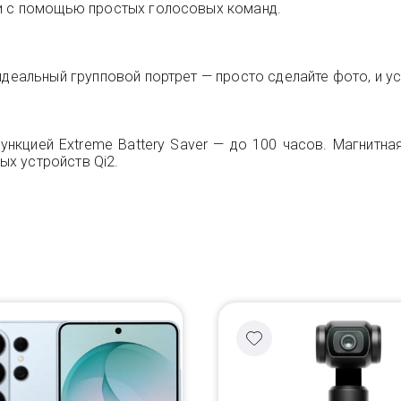
ии с помощью простых голосовых команд.
идеальный групповой портрет — просто сделайте фото, и ус
функцией Extreme Battery Saver — до 100 часов. Магнитна
х устройств Qi2.