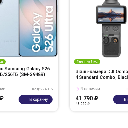
од
Гарантия 1 год
н Samsung Galaxy S26
Экшн-камера DJI Osmo
ГБ/256ГБ (SM-S948B)
4 Standard Combo, Blac
чии
В наличии
Код: 224035
 ₽
41 790 ₽
В корзину
В
48 059 ₽