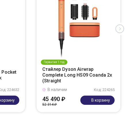
Гарантия 1 год
Стайлер Dyson Airwrap
 Pocket
Complete Long HS09 Coanda 2x
k
(Straight
В наличии
Код: 224632
Код: 224265
45 490 ₽
 корзину
В корзину
52 314 ₽