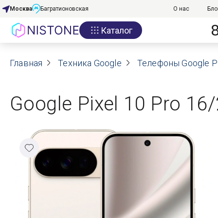
Москва
Багратионовская
О нас
Бло
Каталог
Акции
Главная
О нас
Техника Google
Телефоны Google Pi
Блог
Google Pixel 10 Pro 16
Договор оферты
Реквизиты
Контакты
Гарантия
Оплата