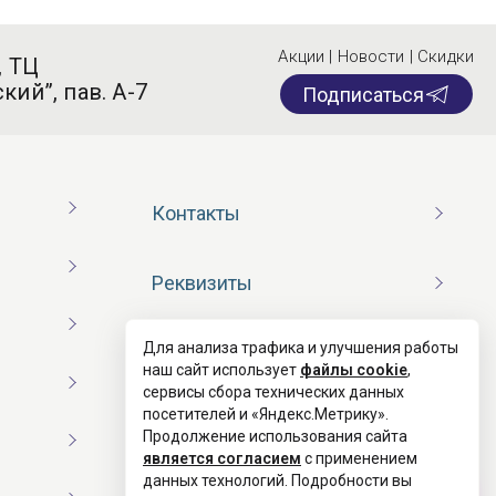
Акции | Новости | Скидки
, ТЦ
кий”, пав. А-7
Подписаться
Контакты
Реквизиты
Для анализа трафика и улучшения работы
Договор оферты
наш сайт использует
файлы cookie
,
сервисы сбора технических данных
посетителей и «Яндекс.Метрику».
Согласие на обработку ПД
Продолжение использования сайта
является согласием
с применением
данных технологий. Подробности вы
Политика конфиденциальности