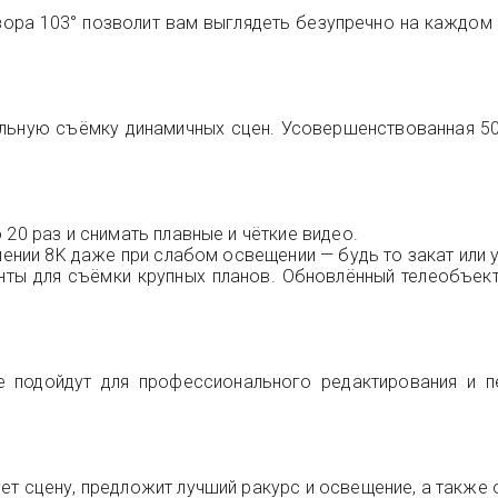
ора 103° позволит вам выглядеть безупречно на каждом 
бильную съёмку динамичных сцен. Усовершенствованная 5
20 раз и снимать плавные и чёткие видео.
шении 8K даже при слабом освещении — будь то закат или 
нты для съёмки крупных планов. Обновлённый телеобъект
 подойдут для профессионального редактирования и пе
ет сцену, предложит лучший ракурс и освещение, а также 