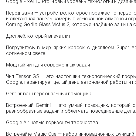
Google Pixel 10 Pro: новый уровень технологий и дизайн
Перед вами — устройство, которое поражает с первого
и элегантная панель камеры с изысканной алмазной о
Corning Gorilla Glass Victus 2, которые надёжно защищ
Дисплей, который впечатлит
Погрузитесь в мир ярких красок с дисплеем Super 
солнечном свете.
Мощный чип для современных задач
Чип Tensor G5 — это настоящий технологический прор
Google, гарантирует целый день автономной работы и 
Gemini: ваш персональный помощник
Встроенный Gemini — это умный помощник, который 
разнообразные задачи и облегчать повседневные дела
Google AI: новые горизонты творчества
Встречайте Magic Cue — набор инновационных функций