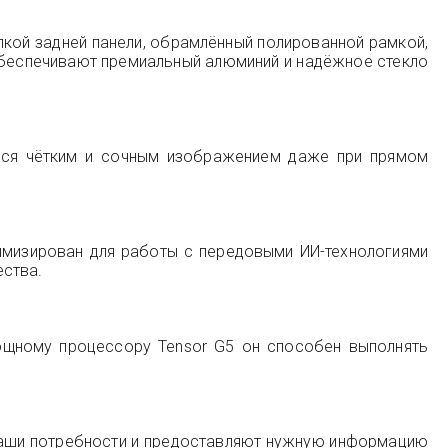
лкой задней панели, обрамлённый полированной рамкой,
обеспечивают премиальный алюминий и надёжное стекло
ться чётким и сочным изображением даже при прямом
тимизирован для работы с передовыми ИИ-технологиями
ества.
ощному процессору Tensor G5 он способен выполнять
 ваши потребности и предоставляют нужную информацию