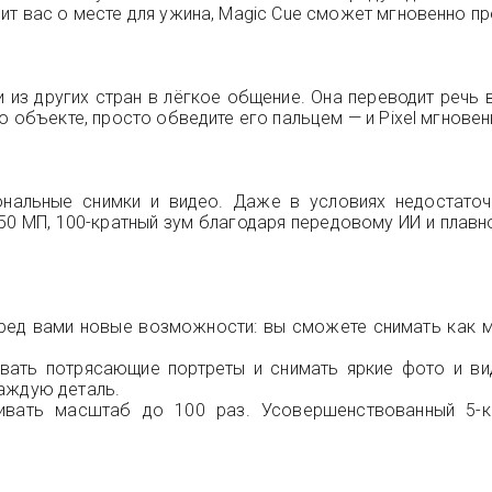
ит вас о месте для ужина, Magic Cue сможет мгновенно п
и из других стран в лёгкое общение. Она переводит речь
бо объекте, просто обведите его пальцем — и Pixel мгнов
ональные снимки и видео. Даже в условиях недостато
0 МП, 100-кратный зум благодаря передовому ИИ и плавное
ред вами новые возможности: вы сможете снимать как м
вать потрясающие портреты и снимать яркие фото и ви
каждую деталь.
ивать масштаб до 100 раз. Усовершенствованный 5-кр