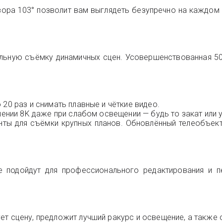
ора 103° позволит вам выглядеть безупречно на каждом 
бильную съёмку динамичных сцен. Усовершенствованная 5
20 раз и снимать плавные и чёткие видео.
шении 8K даже при слабом освещении — будь то закат или 
нты для съёмки крупных планов. Обновлённый телеобъект
 подойдут для профессионального редактирования и пе
ет сцену, предложит лучший ракурс и освещение, а также 