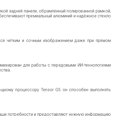
лкой задней панели, обрамлённый полированной рамкой,
обеспечивают премиальный алюминий и надёжное стекло
ться чётким и сочным изображением даже при прямом
тимизирован для работы с передовыми ИИ-технологиями
ества.
ощному процессору Tensor G5 он способен выполнять
 ваши потребности и предоставляют нужную информацию