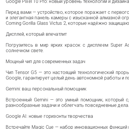
Google Pixel 10 Pro: новый уровень технологий и дизайн
Перед вами — устройство, которое поражает с первого
и элегантная панель камеры с изысканной алмазной о
Corning Gorilla Glass Victus 2, которые надёжно защищ
Дисплей, который впечатлит
Погрузитесь в мир ярких красок с дисплеем Super 
солнечном свете.
Мощный чип для современных задач
Чип Tensor G5 — это настоящий технологический прор
Google, гарантирует целый день автономной работы и 
Gemini: ваш персональный помощник
Встроенный Gemini — это умный помощник, который 
разнообразные задачи и облегчать повседневные дела
Google AI: новые горизонты творчества
Встречайте Magic Cue — набор инновационных функций