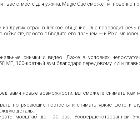
ит вас о месте для ужина, Magic Cue сможет мгновенно п
и из других стран в лёгкое общение. Она переводит речь
бо объекте, просто обведите его пальцем — и Pixel мгнов
ональные снимки и видео. Даже в условиях недостато
0 МП, 100-кратный зум благодаря передовому ИИ и плавное
ред вами новые возможности: вы сможете снимать как м
вать потрясающие портреты и снимать яркие фото и ви
каждую деталь.
ивать масштаб до 100 раз. Усовершенствованный 5-кр