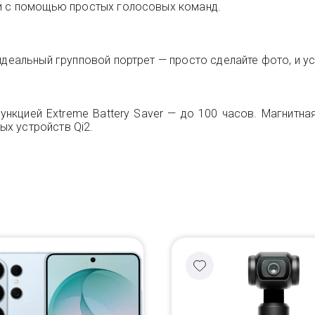
ии с помощью простых голосовых команд.
идеальный групповой портрет — просто сделайте фото, и ус
функцией Extreme Battery Saver — до 100 часов. Магнитна
х устройств Qi2.