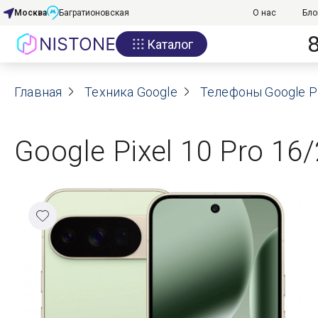
Москва
Багратионовская
О нас
Бло
Каталог
Акции
Главная
О нас
Техника Google
Телефоны Google Pi
Блог
Google Pixel 10 Pro 16
Договор оферты
Реквизиты
Контакты
Гарантия
Оплата