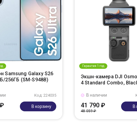
од
Гарантия 1 год
н Samsung Galaxy S26
Экшн-камера DJI Osmo
ГБ/256ГБ (SM-S948B)
4 Standard Combo, Blac
чии
В наличии
Код: 224035
 ₽
41 790 ₽
В корзину
В
48 059 ₽