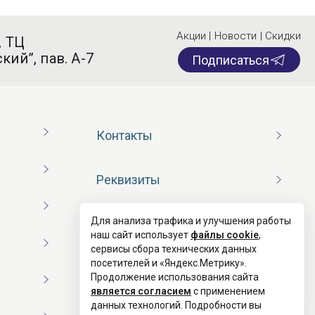
Акции | Новости | Скидки
, ТЦ
кий”, пав. А-7
Подписаться
Контакты
Реквизиты
Для анализа трафика и улучшения работы
Договор оферты
наш сайт использует
файлы cookie
,
сервисы сбора технических данных
посетителей и «Яндекс.Метрику».
Согласие на обработку ПД
Продолжение использования сайта
является согласием
с применением
данных технологий. Подробности вы
Политика конфиденциальности