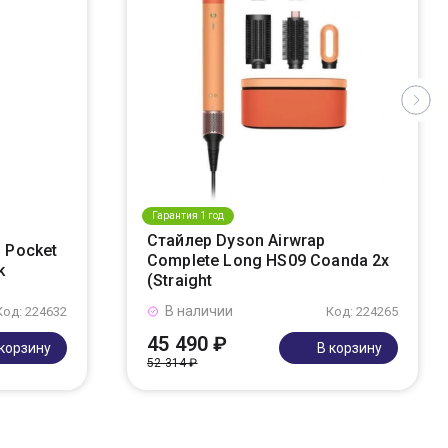
Гарантия 1 год
Стайлер Dyson Airwrap
 Pocket
Complete Long HS09 Coanda 2x
k
(Straight
В наличии
Код: 224632
Код: 224265
45 490 ₽
 корзину
В корзину
52 314 ₽