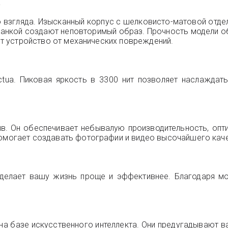
а
 взгляда. Изысканный корпус с шелковисто-матовой отде
гранкой создают неповторимый образ. Прочность модели 
ают устройство от механических повреждений.
Actua. Пиковая яркость в 3300 нит позволяет наслажда
ыв. Он обеспечивает небывалую производительность, оп
помогает создавать фотографии и видео высочайшего кач
сделает вашу жизнь проще и эффективнее. Благодаря м
.
 на базе искусственного интеллекта. Они предугадывают