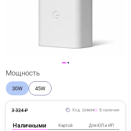
Доставка
Самовывоз
Trade-In
Мощность
30W
45W
3 324 ₽
Код:
В наличии
224694
Наличными
Картой
Для ЮЛ и ИП