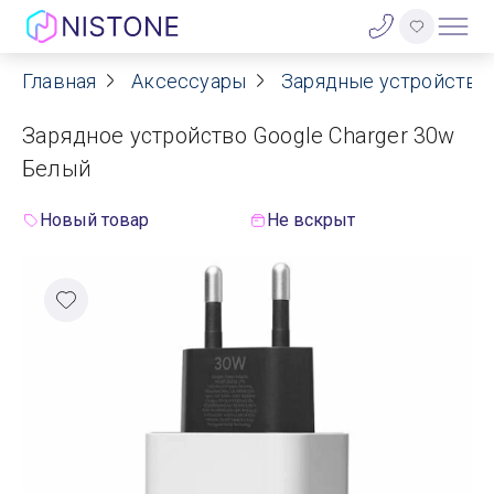
Главная
Аксессуары
Зарядные устройства 
Акции
Зарядное устройство Google Charger 30w
О нас
Белый
Блог
Новый товар
Не вскрыт
Договор оферты
Реквизиты
Контакты
Гарантия
Оплата