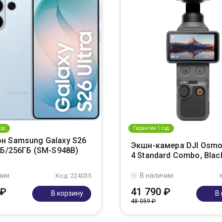
од
Гарантия 1 год
н Samsung Galaxy S26
Экшн-камера DJI Osmo
ГБ/256ГБ (SM-S948B)
4 Standard Combo, Blac
чии
В наличии
Код: 224035
 ₽
41 790 ₽
В корзину
В
48 059 ₽