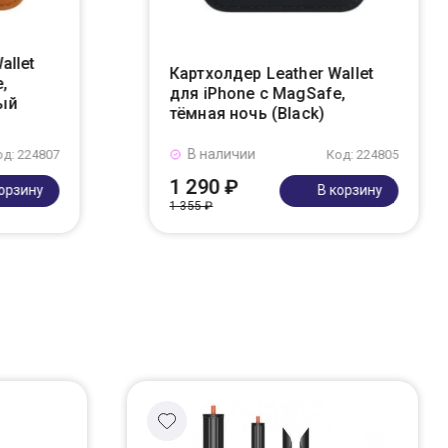
allet
Картхолдер Leather Wallet
,
для iPhone с MagSafe,
ый
тёмная ночь (Black)
В наличии
од: 224807
Код: 224805
1 290 ₽
корзину
В корзину
1 355 ₽