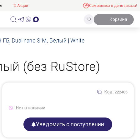
ты
% Акции
Самовывоз в день заказа!
Корзина
 ГБ, Dual nano SIM, Белый | White
лый (без RuStore)
Код:
222485
Нет в наличии
Уведомить о поступлении