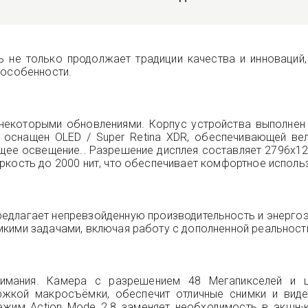
ль не только продолжает традиции качества и инноваций
 особенности.
с некоторыми обновлениями. Корпус устройства выполнен
 оснащен OLED / Super Retina XDR, обеспечивающей вел
щее освещение.. Разрешение дисплея составляет 2796x1290
ркость до 2000 нит, что обеспечивает комфортное исполь
предлагает непревзойденную производительность и энерго
мкими задачами, включая работу с дополненной реальнос
нимания. Камера с разрешением 48 Мегапикселей и 
жкой макросъёмки, обеспечит отличные снимки и виде
ежим Action Mode 2.8 заменяет необходимость в экшн-ка