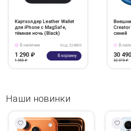
Картхолдер Leather Wallet
Внешни
для iPhone с MagSafe,
Creato
тёмная ночь (Black)
синий
В наличии
В нал
Код: 224805
1 290 ₽
30 49
В корзину
1 355 ₽
32 015 ₽
Наши новинки