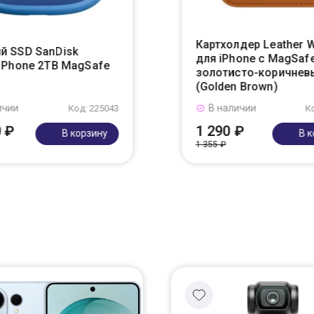
Картхолдер Leather W
й SSD SanDisk
для iPhone с MagSafe
r Phone 2TB MagSafe
золотисто-коричнев
(Golden Brown)
ичии
В наличии
Код: 225043
К
0 ₽
1 290 ₽
В корзину
В 
1 355 ₽