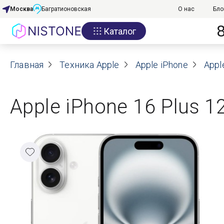
Москва
Багратионовская
О нас
Бло
Каталог
Акции
Главная
О нас
Техника Apple
Apple iPhone
Appl
Блог
Apple iPhone 16 Plus 1
Договор оферты
Реквизиты
Контакты
Гарантия
Оплата