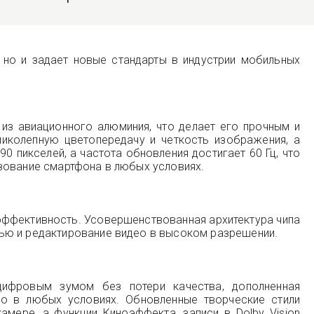
, но и задает новые стандарты в индустрии мобильных
 из авиационного алюминия, что делает его прочным и
иколепную цветопередачу и четкость изображения, а
 пикселей, а частота обновления достигает 60 Гц, что
зование смартфона в любых условиях.
эффективность. Усовершенствованная архитектура чипа
тью и редактирование видео в высоком разрешении.
цифровым зумом без потери качества, дополненная
о в любых условиях. Обновленные творческие стили
мере, а функции Киноэффекта, записи в Dolby Vision