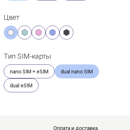
Цвет
Тип SIM-карты
nano SIM + eSIM
dual nano SIM
dual eSIM
Оплата и доставка