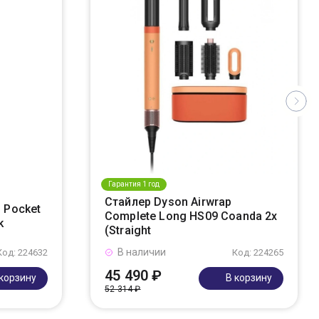
Гарантия 1 год
Стайлер Dyson Airwrap
 Pocket
Complete Long HS09 Coanda 2x
k
(Straight
В наличии
Код: 224632
Код: 224265
45 490 ₽
 корзину
В корзину
52 314 ₽