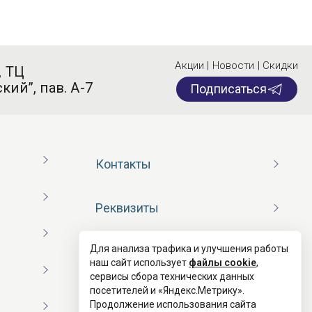
Акции | Новости | Скидки
, ТЦ
кий”, пав. А-7
Подписаться
Контакты
Реквизиты
Для анализа трафика и улучшения работы
Договор оферты
наш сайт использует
файлы cookie
,
сервисы сбора технических данных
посетителей и «Яндекс.Метрику».
Согласие на обработку ПД
Продолжение использования сайта