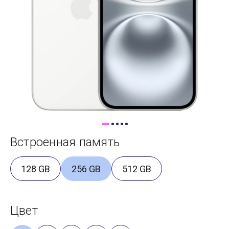
Доставка
Самовывоз
Trade-In
Встроенная память
128 GB
256 GB
512 GB
Цвет