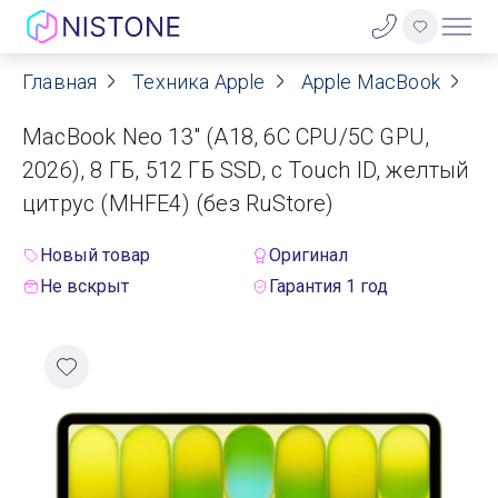
Главная
Техника Apple
Apple MacBook
Ap
Акции
MacBook Neo 13" (A18, 6C СPU/5С GPU,
О нас
2026), 8 ГБ, 512 ГБ SSD, с Touch ID, желтый
цитрус (MHFE4) (без RuStore)
Блог
Новый товар
Оригинал
Договор оферты
Не вскрыт
Гарантия 1 год
Реквизиты
Контакты
Гарантия
Оплата