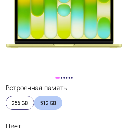
Доставка
Самовывоз
Trade-In
Встроенная память
256 GB
512 GB
Цвет