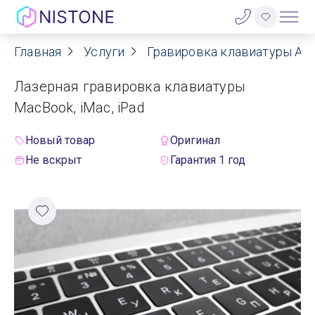
Главная
Услуги
Гравировка клавиатуры App
Акции
Лазерная гравировка клавиатуры
О нас
MacBook, iMac, iPad
Блог
Новый товар
Оригинал
Не вскрыт
Гарантия 1 год
Договор оферты
Реквизиты
Контакты
Гарантия
Оплата