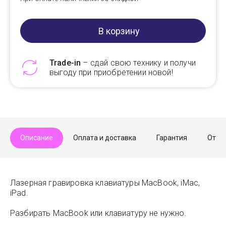
В корзину
Trade-in
– сдай свою технику и получи
выгоду при приобретении новой!
Telegram
Max
Описание
Оплата и доставка
Гарантия
Отзы
Лазерная гравировка клавиатуры MacBook, iMac,
iPad.
Разбирать MacBook или клавиатуру не нужно.