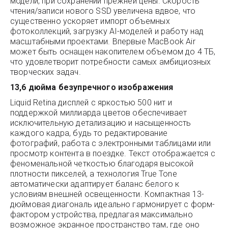
модели, при сохранении прежней цены. Скорость
чтения/записи нового SSD увеличена вдвое, что
существенно ускоряет импорт объемных
фотоколлекций, загрузку AI-моделей и работу над
масштабными проектами. Впервые MacBook Air
может быть оснащен накопителем объемом до 4 ТБ,
что удовлетворит потребности самых амбициозных
творческих задач.
13,6 дюйма безупречного изображения
Liquid Retina дисплей с яркостью 500 нит и
поддержкой миллиарда цветов обеспечивает
исключительную детализацию и насыщенность
каждого кадра, будь то редактирование
фотографий, работа с электронными таблицами или
просмотр контента в поездке. Текст отображается с
феноменальной четкостью благодаря высокой
плотности пикселей, а технология True Tone
автоматически адаптирует баланс белого к
условиям внешней освещенности. Компактная 13-
дюймовая диагональ идеально гармонирует с форм-
фактором устройства, предлагая максимально
возможное экранное пространство там, где оно