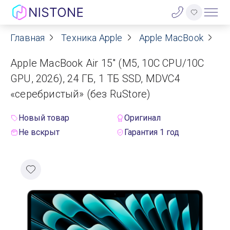
Главная
Техника Apple
Apple MacBook
Ap
Акции
Apple MacBook Air 15" (M5, 10C CPU/10C
О нас
GPU, 2026), 24 ГБ, 1 ТБ SSD, MDVC4
«серебристый» (без RuStore)
Блог
Новый товар
Оригинал
Договор оферты
Не вскрыт
Гарантия 1 год
Реквизиты
Контакты
Гарантия
Оплата