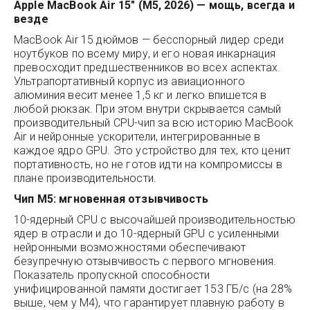
Apple MacBook Air 15" (M5, 2026) — мощь, всегда и
везде
MacBook Air 15 дюймов — бесспорный лидер среди
ноутбуков по всему миру, и его новая инкарнация
превосходит предшественников во всех аспектах.
Ультрапортативный корпус из авиационного
алюминия весит менее 1,5 кг и легко впишется в
любой рюкзак. При этом внутри скрывается самый
производительный CPU-чип за всю историю MacBook
Air и нейронные ускорители, интегрированные в
каждое ядро GPU. Это устройство для тех, кто ценит
портативность, но не готов идти на компромиссы в
плане производительности.
Чип M5: мгновенная отзывчивость
10-ядерный CPU с высочайшей производительностью
ядер в отрасли и до 10-ядерный GPU с усиленными
нейронными возможностями обеспечивают
безупречную отзывчивость с первого мгновения.
Показатель пропускной способности
унифицированной памяти достигает 153 ГБ/с (на 28%
выше, чем у M4), что гарантирует плавную работу в