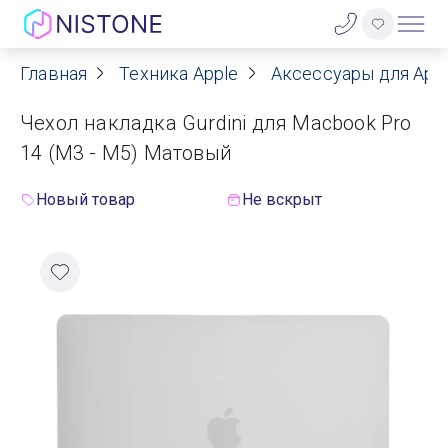
Главная
Техника Apple
Аксессуары для App
Акции
Чехол накладка Gurdini для Macbook Pro
О нас
14 (M3 - M5) Матовый
Блог
Новый товар
Не вскрыт
Договор оферты
Реквизиты
Контакты
Гарантия
Оплата