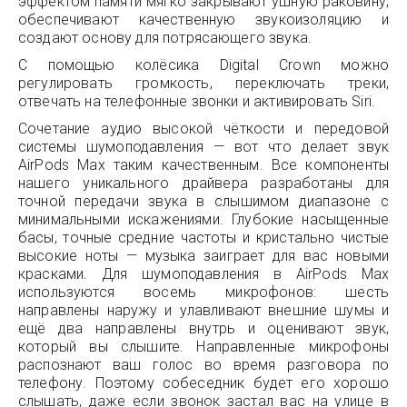
эффектом памяти мягко закрывают ушную раковину,
обеспечивают качественную звукоизоляцию и
создают основу для потрясающего звука.
C помощью колёсика Digital Crown можно
регулировать громкость, переключать треки,
отвечать на телефонные звонки и активировать Siri.
Сочетание аудио высокой чёткости и передовой
системы шумоподавления — вот что делает звук
AirPods Max таким качественным. Все компоненты
нашего уникального драйвера разработаны для
точной передачи звука в слышимом диапазоне с
минимальными искажениями. Глубокие насыщенные
басы, точные средние частоты и кристально чистые
высокие ноты — музыка заиграет для вас новыми
красками. Для шумоподавления в AirPods Max
используются восемь микрофонов: шесть
направлены наружу и улавливают внешние шумы и
ещё два направлены внутрь и оценивают звук,
который вы слышите. Направленные микрофоны
распознают ваш голос во время разговора по
телефону. Поэтому собеседник будет его хорошо
слышать, даже если звонок застал вас на улице в