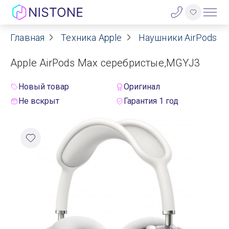
Главная
Техника Apple
Наушники AirPods
Акции
Apple AirPods Max серебристые,MGYJ3
О нас
Новый товар
Оригинал
Блог
Не вскрыт
Гарантия 1 год
Договор оферты
Реквизиты
Контакты
Гарантия
Оплата