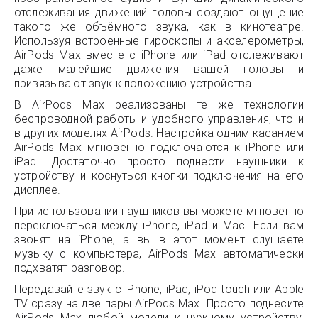
отслеживания движений головы создают ощущение
такого же объёмного звука, как в кинотеатре.
Используя встроенные гироскопы и акселерометры,
AirPods Max вместе с iPhone или iPad отслеживают
даже малейшие движения вашей головы и
привязывают звук к положению устройства.
В AirPods Max реализованы те же технологии
беспроводной работы и удобного управления, что и
в других моделях AirPods. Настройка одним касанием
AirPods Max мгновенно подключаются к iPhone или
iPad. Достаточно просто поднести наушники к
устройству и коснуться кнопки подключения на его
дисплее.
При использовании наушников вы можете мгновенно
переключаться между iPhone, iPad и Mac. Если вам
звонят на iPhone, а вы в этот момент слушаете
музыку с компьютера, AirPods Max автоматически
подхватят разговор.
Передавайте звук с iPhone, iPad, iPod touch или Apple
TV сразу на две пары AirPods Max. Просто поднесите
AirPods Max любой модели к нужному устройству,