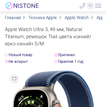
Главная
Техника Apple
Apple Watch
Apple
Акции
Apple Watch Ultra 3, 49 мм, Natural
О нас
Titanium, ремешок Trail цвета «синий/
ярко-синий» S/M
Блог
Новый товар
Оригинал
Договор оферты
Не вскрыт
Гарантия 1 год
Реквизиты
Контакты
Гарантия
Оплата