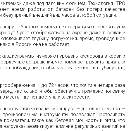
 читаемой даже под палящим солнцем. Технология LTPO
евает время работы от батареи без потери качества
 безупречный внешний вид часов в любой ситуации.
аршрут обратно» помогут не потеряться в лесной глуши
маршрут будет отображаться на экране даже в офлайн-
 отслеживает глубину погружения, время, проведённое
днако в России она не работает.
рокардиограммы, измеряют уровень кислорода в крови и
а сердечные сокращения, что помогает выявить признаки
ство пробуждений, стабильность режима и глубину фаз,
ергосбережения — до 72 часов, что почти в четыре раза
 заряд настолько, чтобы обеспечить примерно половину
в места, где нет доступа к электросети.
точность отслеживания маршрута — до одного метра —
е тренировочные инструменты позволяют настраивать
 показатели, такие как беговая мощность и ритм, что
нагрузка» анализирует влияние регулярных занятий на