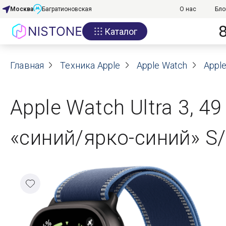
Москва
Багратионовская
О нас
Бло
Каталог
Акции
Главная
О нас
Техника Apple
Apple Watch
Apple
Блог
Apple Watch Ultra 3, 49
Договор оферты
«синий/ярко-синий» S
Реквизиты
Контакты
Гарантия
Оплата