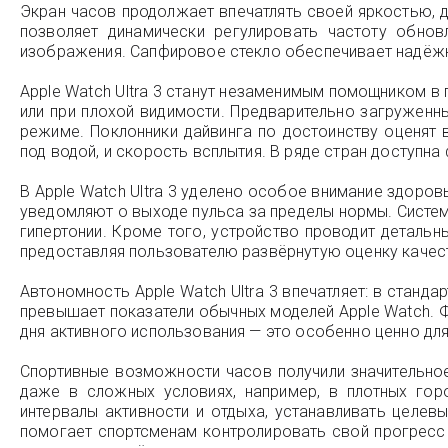
Экран часов продолжает впечатлять своей яркостью, 
позволяет динамически регулировать частоту обнов
изображения. Сапфировое стекло обеспечивает надёжн
Apple Watch Ultra 3 станут незаменимым помощником в
или при плохой видимости. Предварительно загруженн
режиме. Поклонники дайвинга по достоинству оценят 
под водой, и скорость всплытия. В ряде стран доступна
В Apple Watch Ultra 3 уделено особое внимание здоро
уведомляют о выходе пульса за пределы нормы. Система
гипертонии. Кроме того, устройство проводит детальн
предоставляя пользователю развёрнутую оценку качес
Автономность Apple Watch Ultra 3 впечатляет: в станд
превышает показатели обычных моделей Apple Watch. Ф
дня активного использования — это особенно ценно для 
Спортивные возможности часов получили значительно
даже в сложных условиях, например, в плотных гор
интервалы активности и отдыха, устанавливать целев
помогает спортсменам контролировать свой прогресс 