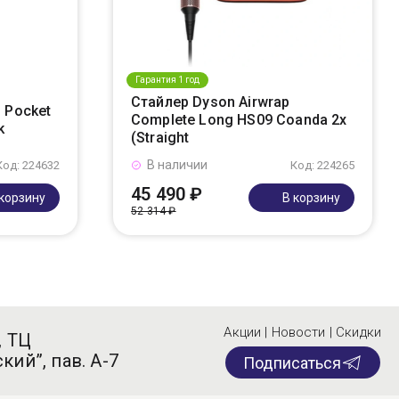
Гарантия 1 год
Стайлер Dyson Airwrap
 Pocket
Complete Long HS09 Coanda 2x
k
(Straight
В наличии
Код: 224632
Код: 224265
45 490 ₽
 корзину
В корзину
52 314 ₽
Акции | Новости | Скидки
, ТЦ
кий”, пав. А-7
Подписаться