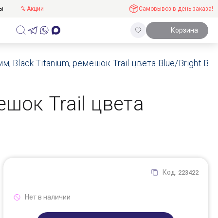
ты
% Акции
Самовывоз в день заказа!
Корзина
мм, Black Titanium, ремешок Trail цвета Blue/Bright Bl
ешок Trail цвета
Код:
223422
Нет в наличии