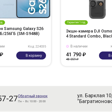
од
Гарантия 1 год
н Samsung Galaxy S26
Экшн-камера DJI Osmo
ГБ/256ГБ (SM-S948B)
4 Standard Combo, Blac
чии
В наличии
Код: 224035
 ₽
41 790 ₽
В корзину
В
48 059 ₽
ул. Барклая 10
57-27
Обратный звонок
“Багратионовс
Пн – Вс 10:00 - 20:00