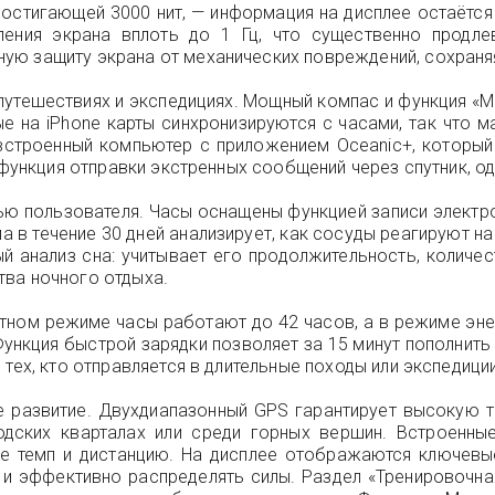
достигающей 3000 нит, — информация на дисплее остаётся
ления экрана вплоть до 1 Гц, что существенно продл
ую защиту экрана от механических повреждений, сохраняя
 путешествиях и экспедициях. Мощный компас и функция «М
ые на iPhone карты синхронизируются с часами, так что 
встроенный компьютер с приложением Oceanic+, который
 функция отправки экстренных сообщений через спутник, о
вью пользователя. Часы оснащены функцией записи элект
 в течение 30 дней анализирует, как сосуды реагируют н
ый анализ сна: учитывает его продолжительность, количе
тва ночного отдыха.
артном режиме часы работают до 42 часов, а в режиме эн
ункция быстрой зарядки позволяет за 15 минут пополнить
тех, кто отправляется в длительные походы или экспедиции 
е развитие. Двухдиапазонный GPS гарантирует высокую 
одских кварталах или среди горных вершин. Встроенны
ые темп и дистанцию. На дисплее отображаются ключевые
и эффективно распределять силы. Раздел «Тренировочная 