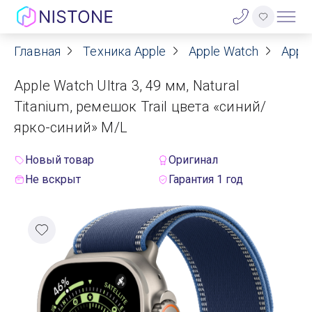
Главная
Техника Apple
Apple Watch
Apple
Акции
Apple Watch Ultra 3, 49 мм, Natural
О нас
Titanium, ремешок Trail цвета «синий/
ярко-синий» M/L
Блог
Новый товар
Оригинал
Договор оферты
Не вскрыт
Гарантия 1 год
Реквизиты
Контакты
Гарантия
Оплата