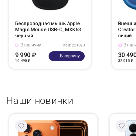
Беспроводная мышь Apple
Внешни
Magic Mouse USB-C, MXK63
Creato
черный
синий
В наличии
В нал
Код: 221020
9 990 ₽
30 49
В корзину
10 490 ₽
32 015 ₽
Наши новинки