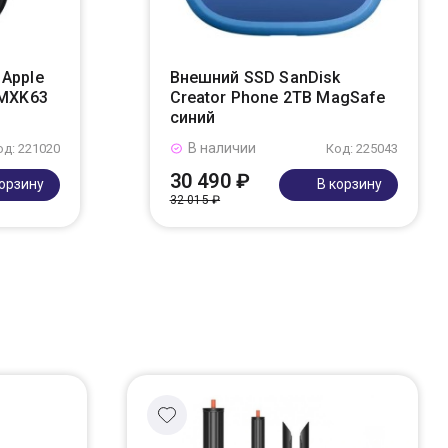
Apple
Внешний SSD SanDisk
 MXK63
Creator Phone 2TB MagSafe
синий
В наличии
од: 221020
Код: 225043
30 490 ₽
корзину
В корзину
32 015 ₽