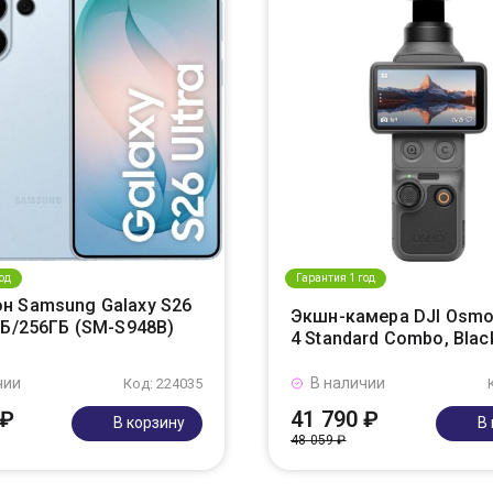
од
Гарантия 1 год
н Samsung Galaxy S26
Экшн-камера DJI Osmo
ГБ/256ГБ (SM-S948B)
4 Standard Combo, Blac
чии
В наличии
Код: 224035
 ₽
41 790 ₽
В корзину
В
48 059 ₽