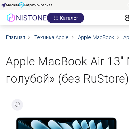
Москва
Багратионовская
Каталог
Акции
Главная
О нас
Техника Apple
Apple MacBook
Ap
Блог
Apple MacBook Air 13"
Договор оферты
голубой» (без RuStore)
Реквизиты
Контакты
Гарантия
Оплата