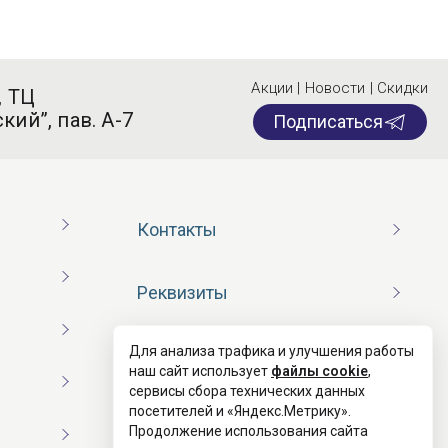
Акции | Новости | Скидки
, ТЦ
кий”, пав. А-7
Подписаться
Контакты
Реквизиты
Для анализа трафика и улучшения работы
Договор оферты
наш сайт использует
файлы cookie
,
сервисы сбора технических данных
посетителей и «Яндекс.Метрику».
Согласие на обработку ПД
Продолжение использования сайта