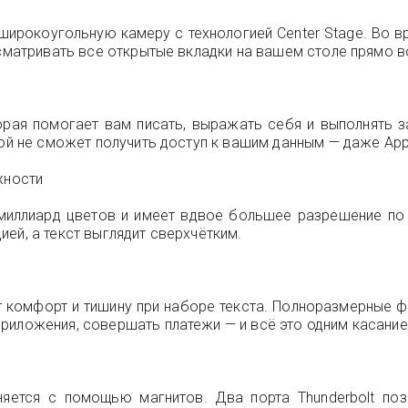
широкоугольную камеру с технологией Center Stage. Во 
осматривать все открытые вкладки на вашем столе прямо 
которая помогает вам писать, выражать себя и выполнять
гой не сможет получить доступ к вашим данным — даже App
жности
1 миллиард цветов и имеет вдвое большее разрешение п
ей, а текст выглядит сверхчётким.
т комфорт и тишину при наборе текста. Полноразмерные ф
риложения, совершать платежи — и всё это одним касание
няется с помощью магнитов. Два порта Thunderbolt п