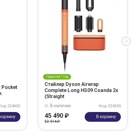
Гарантия 1 год
Стайлер Dyson Airwrap
 Pocket
Complete Long HS09 Coanda 2x
k
(Straight
В наличии
Код: 224632
Код: 224265
45 490 ₽
 корзину
В корзину
52 314 ₽