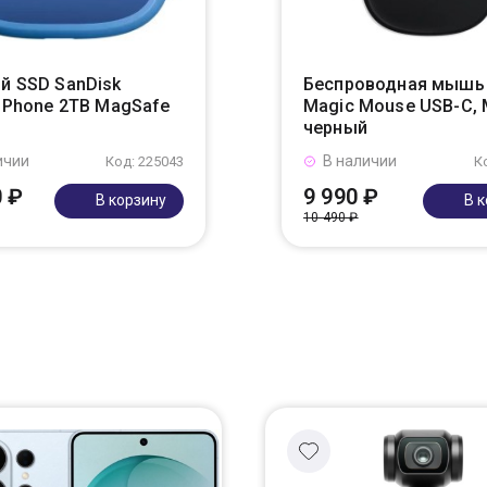
й SSD SanDisk
Беспроводная мышь 
r Phone 2TB MagSafe
Magic Mouse USB-C,
черный
ичии
В наличии
Код: 225043
К
0 ₽
9 990 ₽
В корзину
В 
10 490 ₽