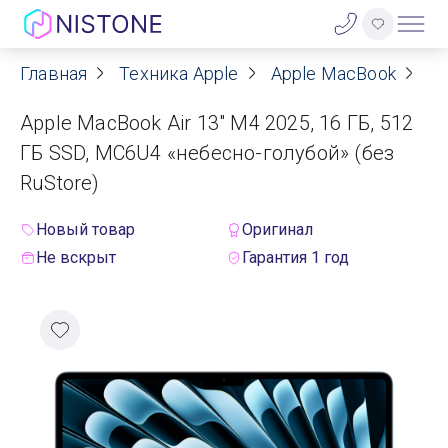
Главная
Техника Apple
Apple MacBook
Ap
Акции
Apple MacBook Air 13" M4 2025, 16 ГБ, 512
О нас
ГБ SSD, MC6U4 «небесно-голубой» (без
RuStore)
Блог
Новый товар
Оригинал
Договор оферты
Не вскрыт
Гарантия 1 год
Реквизиты
Контакты
Гарантия
Оплата