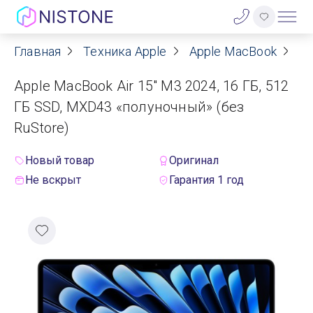
Главная
Техника Apple
Apple MacBook
Ap
Акции
Apple MacBook Air 15" M3 2024, 16 ГБ, 512
О нас
ГБ SSD, MXD43 «полуночный» (без
RuStore)
Блог
Новый товар
Оригинал
Договор оферты
Не вскрыт
Гарантия 1 год
Реквизиты
Контакты
Гарантия
Оплата