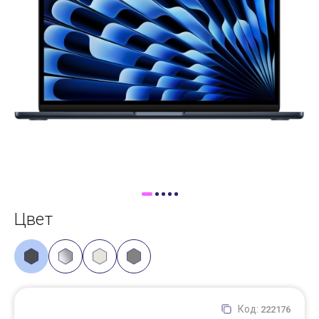
Доставка
Самовывоз
Trade-In
Цвет
Код:
222176