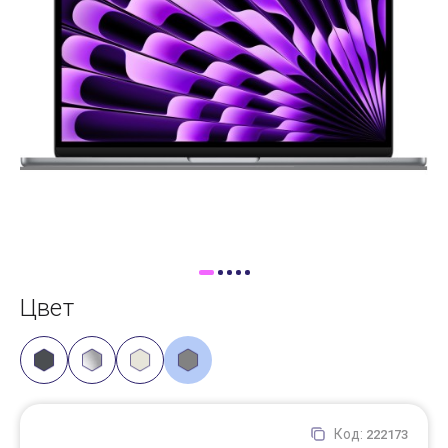
Доставка
Самовывоз
Trade-In
Цвет
Код:
222173