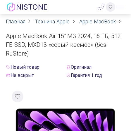
Главная
Техника Apple
Apple MacBook
Ap
Акции
Apple MacBook Air 15" M3 2024, 16 ГБ, 512
О нас
ГБ SSD, MXD13 «серый космос» (без
RuStore)
Блог
Новый товар
Оригинал
Договор оферты
Не вскрыт
Гарантия 1 год
Реквизиты
Контакты
Гарантия
Оплата