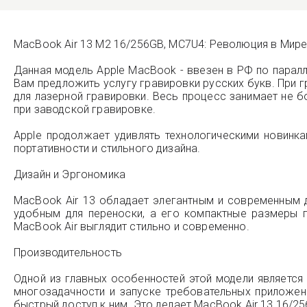
MacBook Air 13 M2 16/256GB, MC7U4: Революция в Мир
Данная модель Apple MacBook - ввезен в РФ по парал
Вам предложить услугу гравировки русских букв. При г
для лазерной гравировки. Весь процесс занимает не б
при заводской гравировке.
Apple продолжает удивлять технологическими новинка
портативности и стильного дизайна.
Дизайн и Эргономика
MacBook Air 13 обладает элегантным и современным д
удобным для переноски, а его компактные размеры п
MacBook Air выглядит стильно и современно.
Производительность
Одной из главных особенностей этой модели является
многозадачности и запуске требовательных приложен
быстрый доступ к ним. Это делает MacBook Air 13 16/