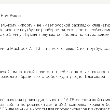
е Ноутбуков
лельному импорту и не имеет русской раскладки клавиату
равировке ноутбук не разбирается, его просто необходим
олее 5 минут. Буквы получаются абсолютно как заводские
ми, и MacBook Air 13 — не исключение. Этот ноутбук соз
изайном, который сочетает в себе легкость и прочность
озволяют брать его с собой куда угодно. Благодаря п
 её высокая производительность. 16 ГБ оперативной па
ий. 256 ГБ встроенной памяти SSD позволяют хранить б
256GB идеальным выбором для профессионалов и энтузиаст