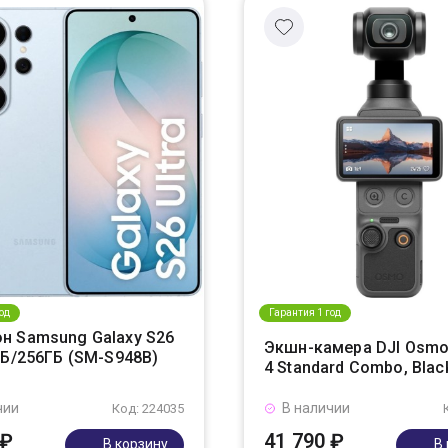
од
Гарантия 1 год
н Samsung Galaxy S26
Экшн-камера DJI Osmo
ГБ/256ГБ (SM-S948B)
4 Standard Combo, Blac
чии
В наличии
Код: 224035
 ₽
41 790 ₽
В корзину
В