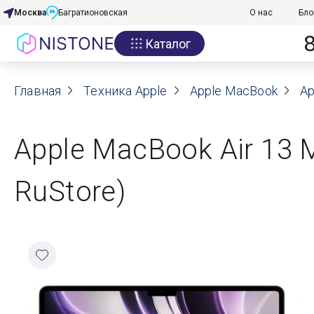
Москва
Багратионовская
О нас
Бло
Каталог
Акции
Главная
О нас
Техника Apple
Apple MacBook
Ap
Блог
Apple MacBook Air 13 
Договор оферты
RuStore)
Реквизиты
Контакты
Гарантия
Оплата