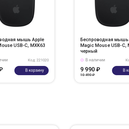
водная мышь Apple
Беспроводная мышь 
Mouse USB-C, MXK63
Magic Mouse USB-C,
черный
ичии
В наличии
Код: 221020
К
₽
9 990 ₽
В корзину
В 
10 490 ₽