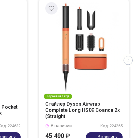
Гарантия 1 год
Стайлер Dyson Airwrap
 Pocket
Complete Long HS09 Coanda 2x
k
(Straight
В наличии
Код: 224632
Код: 224265
45 490 ₽
 корзину
В корзину