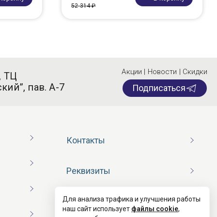
52 314 ₽
Акции | Новости | Скидки
, ТЦ
кий”, пав. А-7
Подписаться
Контакты
Реквизиты
Для анализа трафика и улучшения работы
Договор оферты
наш сайт использует
файлы cookie
,