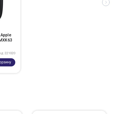
Apple
 MXK63
од: 221020
корзину