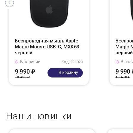
Беспроводная мышь Apple
Беспро
Magic Mouse USB-C, MXK63
Magic 
черный
черный
В наличии
В нал
Код: 221020
9 990 ₽
9 990 
В корзину
10 490 ₽
10 490 ₽
Наши новинки