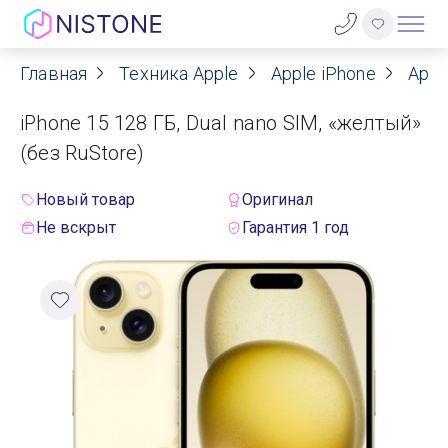
Главная
Техника Apple
Apple iPhone
Appl
Акции
iPhone 15 128 ГБ, Dual nano SIM, «желтый»
О нас
(без RuStore)
Блог
Новый товар
Оригинал
Не вскрыт
Гарантия 1 год
Договор оферты
Реквизиты
Контакты
Гарантия
Оплата