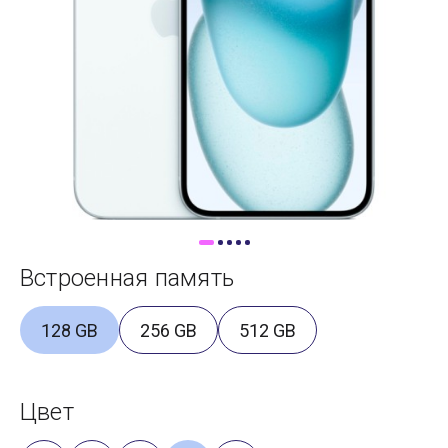
Доставка
Самовывоз
Trade-In
Встроенная память
128 GB
256 GB
512 GB
Цвет