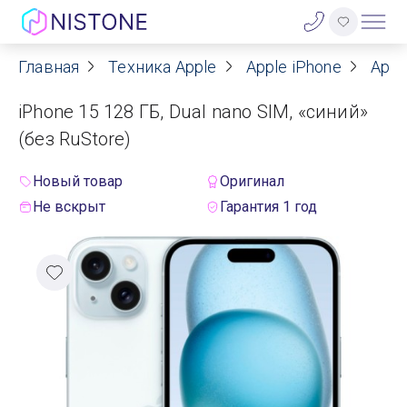
Главная
Техника Apple
Apple iPhone
Appl
Акции
iPhone 15 128 ГБ, Dual nano SIM, «синий»
О нас
(без RuStore)
Блог
Новый товар
Оригинал
Не вскрыт
Гарантия 1 год
Договор оферты
Реквизиты
Контакты
Гарантия
Оплата