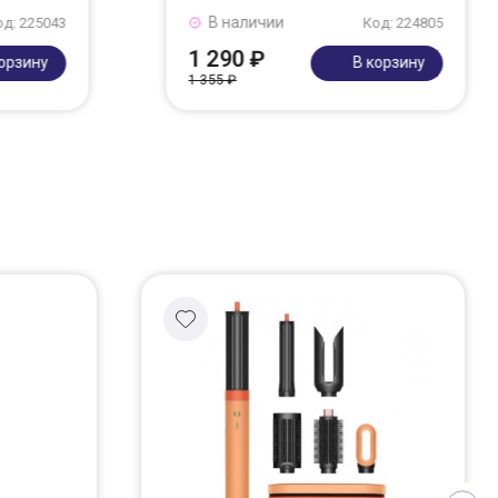
В наличии
од: 225043
Код: 224805
1 290 ₽
корзину
В корзину
1 355 ₽