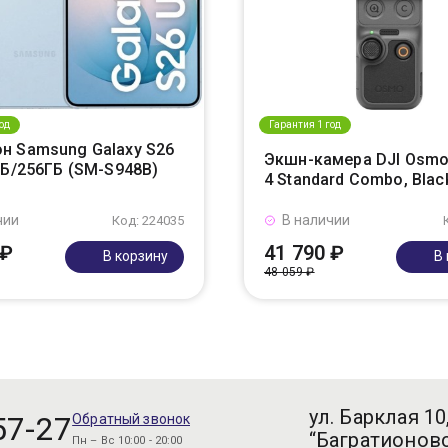
од
Гарантия 1 год
н Samsung Galaxy S26
Экшн-камера DJI Osmo
ГБ/256ГБ (SM-S948B)
4 Standard Combo, Blac
чии
В наличии
Код: 224035
 ₽
41 790 ₽
В корзину
В
48 059 ₽
ул. Барклая 10
57-27
Обратный звонок
“Багратионовс
Пн – Вс 10:00 - 20:00