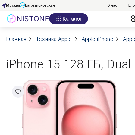
Москва
Багратионовская
О нас
Бло
Каталог
Акции
Главная
О нас
Техника Apple
Apple iPhone
Appl
Блог
iPhone 15 128 ГБ, Dual
Договор оферты
Реквизиты
Контакты
Гарантия
Оплата