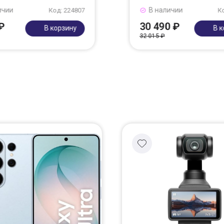
ичии
В наличии
Код: 224807
К
₽
30 490 ₽
В корзину
В 
32 015 ₽