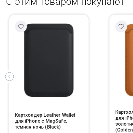
С этим товаром покупают
Картхол
Картхолдер Leather Wallet
для iPh
для iPhone с MagSafe,
золоти
тёмная ночь (Black)
(Golden