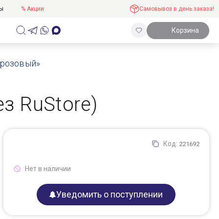
ты
% Акции
Самовывоз в день заказа!
Корзина
 «розовый»
ез RuStore)
Код:
221692
Нет в наличии
Уведомить о поступлении