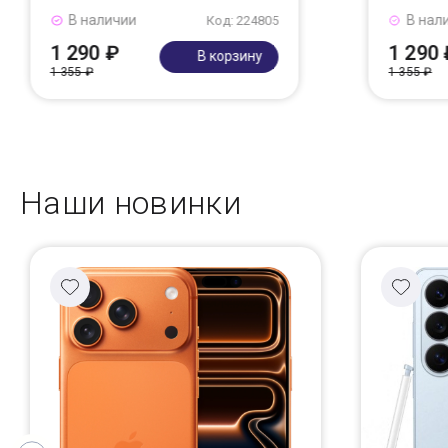
В наличии
В нал
Код: 224805
1 290 ₽
1 290 
В корзину
1 355 ₽
1 355 ₽
Наши новинки