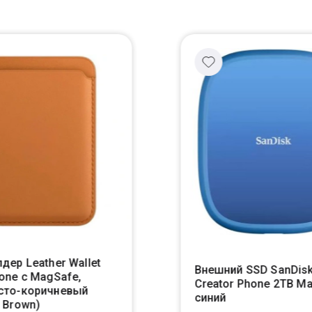
дер Leather Wallet
Внешний SSD SanDis
one с MagSafe,
Creator Phone 2TB M
сто-коричневый
синий
 Brown)