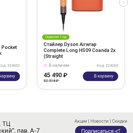
Гарантия 1 год
Стайлер Dyson Airwrap
 Pocket
Complete Long HS09 Coanda 2x
k
(Straight
В наличии
Код: 224632
Код: 224265
45 490 ₽
 корзину
В корзину
52 314 ₽
Акции | Новости | Скидки
, ТЦ
кий”, пав. А-7
Подписаться