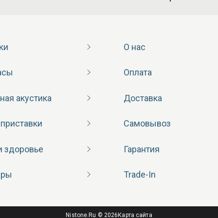
ки
О нас
асы
Оплата
ная акустика
Доставка
 приставки
Самовывоз
и здоровье
Гарантия
ары
Trade-In
Nistone.Ru © 2026
Карта сайта