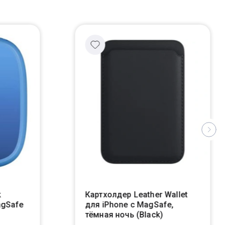
k
Картхолдер Leather Wallet
agSafe
для iPhone с MagSafe,
тёмная ночь (Black)