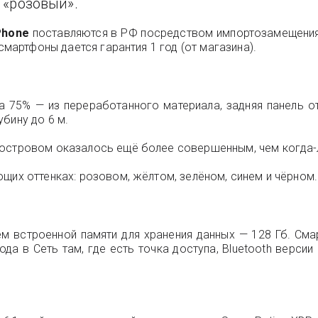
, «розовый».
Phone
поставляются в РФ посредством импортозамещения и
смартфоны дается гарантия 1 год (от магазина).
а 75% — из переработанного материала, задняя панель от
бину до 6 м.
 островом оказалось ещё более совершенным, чем когда-
щих оттенках: розовом, жёлтом, зелёном, синем и чёрном.
м встроенной памяти для хранения данных — 128 Гб. Сма
да в Сеть там, где есть точка доступа, Bluetooth верси