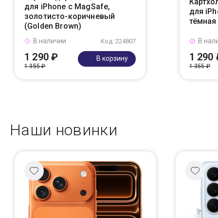
Картхол
для iPhone с MagSafe,
для iPh
золотисто-коричневый
тёмная 
(Golden Brown)
В наличии
В нал
Код: 224807
1 290 ₽
1 290 
В корзину
1 355 ₽
1 355 ₽
Наши новинки