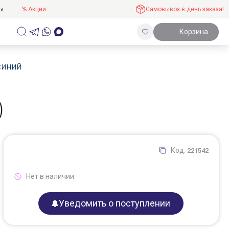
ты
% Акции
Самовывоз в день заказа!
Корзина
 синий
)
Код:
221542
Нет в наличии
Уведомить о поступлении