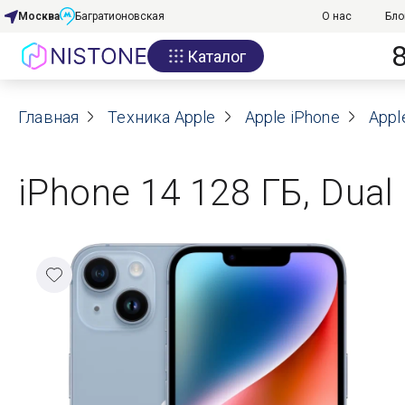
Москва
Багратионовская
О нас
Бло
Каталог
Акции
Главная
О нас
Техника Apple
Apple iPhone
Appl
Блог
iPhone 14 128 ГБ, Dual
Договор оферты
Реквизиты
Контакты
Гарантия
Оплата