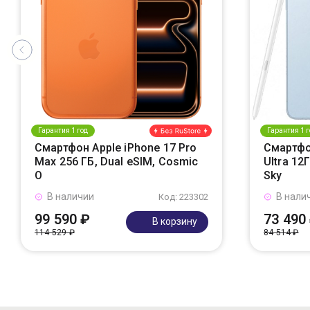
Гарантия 1 год
Гарантия 1 г
Смартфон Apple iPhone 17 Pro
Смартфо
Max 256 ГБ, Dual eSIM, Cosmic
Ultra 12
O
Sky
В наличии
В нали
Код: 223302
99 590 ₽
73 490
В корзину
114 529 ₽
84 514 ₽