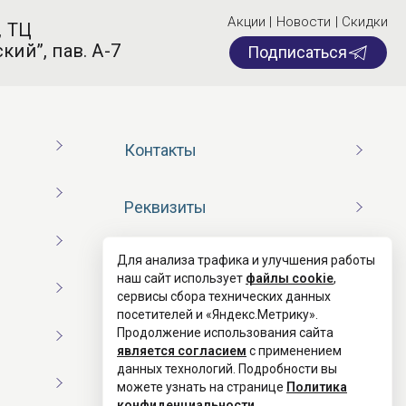
Акции | Новости | Скидки
, ТЦ
кий”, пав. А-7
Подписаться
Контакты
Реквизиты
Для анализа трафика и улучшения работы
Договор оферты
наш сайт использует
файлы cookie
,
сервисы сбора технических данных
посетителей и «Яндекс.Метрику».
Согласие на обработку ПД
Продолжение использования сайта
является согласием
с применением
данных технологий. Подробности вы
Политика конфиденциальности
можете узнать на странице
Политика
конфиденциальности
.