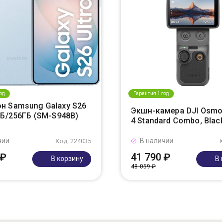
од
Гарантия 1 год
н Samsung Galaxy S26
Экшн-камера DJI Osmo
ГБ/256ГБ (SM-S948B)
4 Standard Combo, Blac
чии
В наличии
Код: 224035
 ₽
41 790 ₽
В корзину
В
48 059 ₽