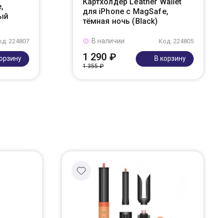
Картхолдер Leather Wallet
,
для iPhone с MagSafe,
ый
тёмная ночь (Black)
В наличии
од: 224807
Код: 224805
1 290 ₽
корзину
В корзину
1 355 ₽