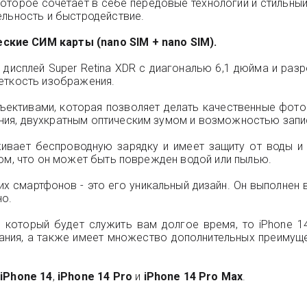
 которое сочетает в себе передовые технологии и стиль
ельность и быстродействие.
кие СИМ карты (nano SIM + nano SIM).
о дисплей Super Retina XDR с диагональю 6,1 дюйма и раз
еткость изображения.
ъективами, которая позволяет делать качественные фото
ия, двухкратным оптическим зумом и возможностью запис
вает беспроводную зарядку и имеет защиту от воды и п
том, что он может быть поврежден водой или пылью.
их смартфонов - это его уникальный дизайн. Он выполнен в
но.
 который будет служить вам долгое время, то iPhone 1
ния, а также имеет множество дополнительных преимуще
 iPhone 14
,
iPhone 14 Pro
и
iPhone 14 Pro Max
.