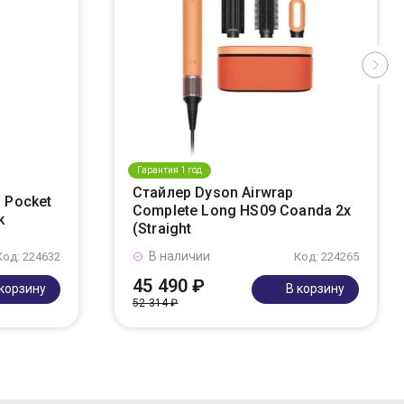
Гарантия 1 год
Стайлер Dyson Airwrap
 Pocket
Complete Long HS09 Coanda 2x
k
(Straight
В наличии
Код: 224632
Код: 224265
45 490 ₽
 корзину
В корзину
52 314 ₽