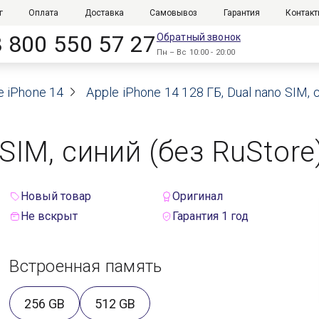
г
Оплата
Доставка
Самовывоз
Гарантия
Контак
8 800 550 57 27
Обратный звонок
Пн – Вс 10:00 - 20:00
e iPhone 14
Apple iPhone 14 128 ГБ, Dual nano SIM,
 SIM, синий (без RuStore
Новый товар
Оригинал
Не вскрыт
Гарантия 1 год
Встроенная память
256 GB
512 GB