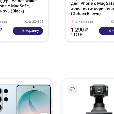
дер Leather Wallet
для iPhone с MagSafe
one с MagSafe,
золотисто-коричнев
ночь (Black)
(Golden Brown)
ичии
В наличии
Код: 224805
К
₽
1 290 ₽
В корзину
В 
1 355 ₽