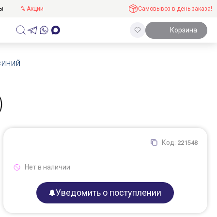
ты
% Акции
Самовывоз в день заказа!
Корзина
 синий
)
Код:
221548
Нет в наличии
Уведомить о поступлении