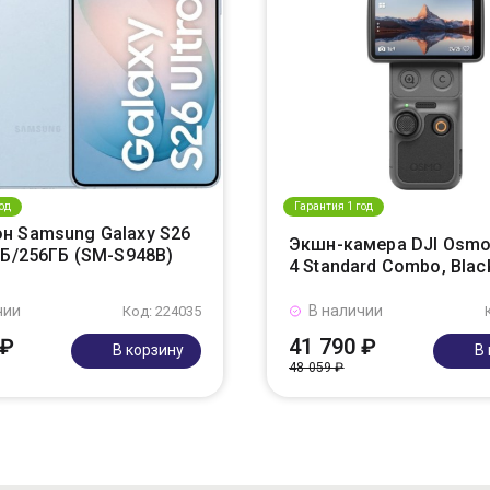
од
Гарантия 1 год
н Samsung Galaxy S26
Экшн-камера DJI Osmo
ГБ/256ГБ (SM-S948B)
4 Standard Combo, Blac
чии
В наличии
Код: 224035
 ₽
41 790 ₽
В корзину
В
48 059 ₽