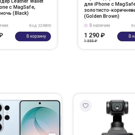
дер Leather Wallet
для iPhone с MagSafe
one с MagSafe,
золотисто-коричнев
ночь (Black)
(Golden Brown)
ичии
В наличии
Код: 224805
К
₽
1 290 ₽
В корзину
В 
1 355 ₽