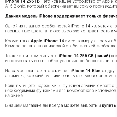
iPhone 14 256 ГБ
- это новейшее устройство от Apple,
A15 Bionic, который обеспечивает высокую производит
Данная модель iPhone поддерживает только физичес
Одной из главных особенностей iPhone 14 является ег
насыщенные цвета, а также высокую контрастность и ч
Кроме того,
Apple iPhone 14
имеет камеру с тремя об
Камера оснащена оптической стабилизацией изображен
Также стоит отметить, что
iPhone 14 256 GB (синий)
под
использовать его в любых условиях, не беспокоясь о 
Но самое главное, что отличает
iPhone 14 Blue
от друг
алюминия, который выглядит очень стильно и современ
Если вы ищете надежный и функциональный смартфон,
необходимыми функциями для комфортного использова
на рынке.
В нашем магазине вы всегда можете выбрать и
купить