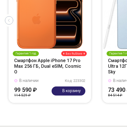
Гарантия 1 год
Гарантия 1 г
Смартфон Apple iPhone 17 Pro
Смартфо
Max 256 ГБ, Dual eSIM, Cosmic
Ultra 12
O
Sky
В наличии
В нали
Код: 223302
99 590 ₽
73 490
В корзину
114 529 ₽
84 514 ₽