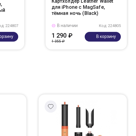
Картхолдер Leather Wallet
,
для iPhone с MagSafe,
ый
тёмная ночь (Black)
В наличии
од: 224807
Код: 224805
1 290 ₽
корзину
В корзину
1 355 ₽