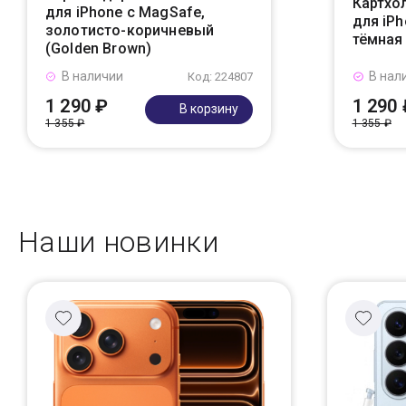
Картхол
для iPhone с MagSafe,
для iPh
золотисто-коричневый
тёмная 
(Golden Brown)
В наличии
В нал
Код: 224807
1 290 ₽
1 290 
В корзину
1 355 ₽
1 355 ₽
Наши новинки