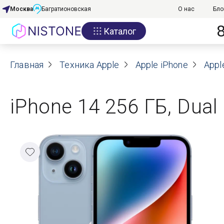
Москва
Багратионовская
О нас
Бло
Каталог
Акции
Главная
О нас
Техника Apple
Apple iPhone
Appl
Блог
iPhone 14 256 ГБ, Dual
Договор оферты
Реквизиты
Контакты
Гарантия
Оплата