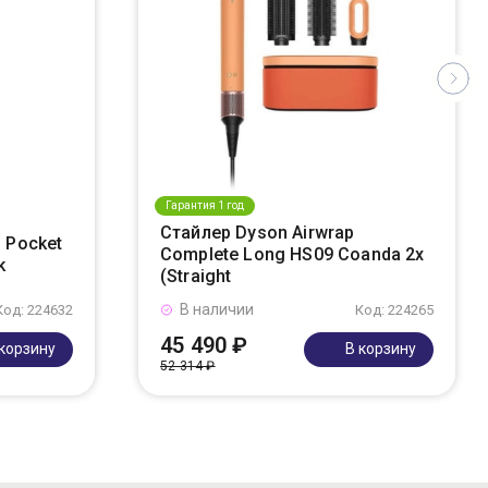
Гарантия 1 год
Стайлер Dyson Airwrap
 Pocket
Complete Long HS09 Coanda 2x
k
(Straight
В наличии
Код: 224632
Код: 224265
45 490 ₽
 корзину
В корзину
52 314 ₽