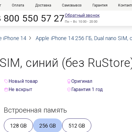
г
Оплата
Доставка
Самовывоз
Гарантия
Контак
8 800 550 57 27
Обратный звонок
Пн – Вс 10:00 - 20:00
e iPhone 14
Apple iPhone 14 256 ГБ, Dual nano SIM,
 SIM, синий (без RuStore
Новый товар
Оригинал
Не вскрыт
Гарантия 1 год
Встроенная память
128 GB
256 GB
512 GB