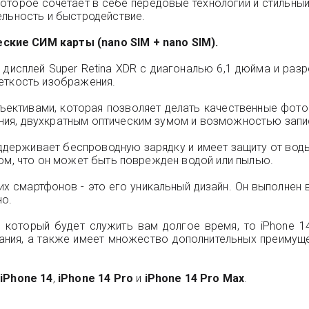
 которое сочетает в себе передовые технологии и стиль
ельность и быстродействие.
кие СИМ карты (nano SIM + nano SIM).
о дисплей Super Retina XDR с диагональю 6,1 дюйма и раз
еткость изображения.
ъективами, которая позволяет делать качественные фото
ия, двухкратным оптическим зумом и возможностью запис
держивает беспроводную зарядку и имеет защиту от воды 
том, что он может быть поврежден водой или пылью.
их смартфонов - это его уникальный дизайн. Он выполнен в
но.
 который будет служить вам долгое время, то iPhone 1
ния, а также имеет множество дополнительных преимуще
 iPhone 14
,
iPhone 14 Pro
и
iPhone 14 Pro Max
.