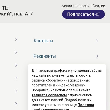
Акции | Новости | Скидки
, ТЦ
кий”, пав. А-7
Подписаться
Контакты
Реквизиты
Для анализа трафика и улучшения работы
Договор оферты
наш сайт использует
файлы cookie
,
сервисы сбора технических данных
посетителей и «Яндекс.Метрику».
Согласие на обработку ПД
Продолжение использования сайта
является согласием
с применением
данных технологий. Подробности вы
Политика конфиденциальности
можете узнать на странице
Политика
конфиденциальности
.