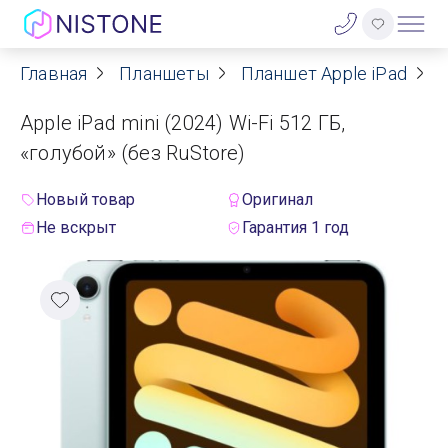
Главная
Планшеты
Планшет Apple iPad
A
Акции
Apple iPad mini (2024) Wi-Fi 512 ГБ,
О нас
«голубой» (без RuStore)
Блог
Новый товар
Оригинал
Не вскрыт
Гарантия 1 год
Договор оферты
Реквизиты
Контакты
Гарантия
Оплата