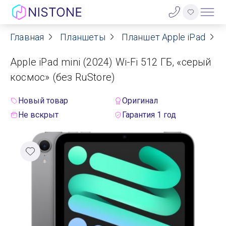
Главная
Планшеты
Планшет Apple iPad
A
Акции
Apple iPad mini (2024) Wi-Fi 512 ГБ, «серый
О нас
космос» (без RuStore)
Блог
Новый товар
Оригинал
Не вскрыт
Гарантия 1 год
Договор оферты
Реквизиты
Контакты
Гарантия
Оплата