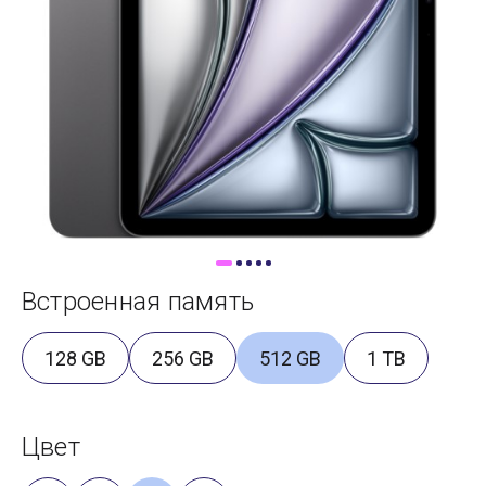
Доставка
Самовывоз
Trade-In
Встроенная память
128 GB
256 GB
512 GB
1 TB
Цвет