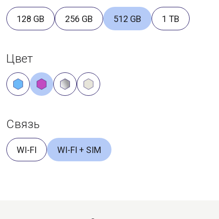
128 GB
256 GB
512 GB
1 TB
Цвет
Связь
WI-FI
WI-FI + SIM