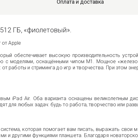
Оплата и доставка
ar 512 ГБ, «фиолетовый».
 от Apple
торый обеспечивает высокую производительность устройс
ению с моделями, оснащёнными чипом M1. Мощное «железо
: от работы и стриминга до игр и творчества. При этом э
м iPad Air. Оба варианта оснащены великолепным дисп
ят для любых задач: будь то работа, творчество или разв
ая система, которая помогает вам писать, выражать свои 
ми и другими функциями планшета. Благодаря новаторск