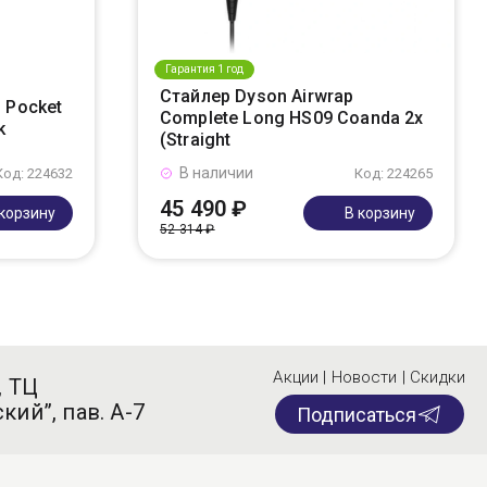
Гарантия 1 год
Стайлер Dyson Airwrap
 Pocket
Complete Long HS09 Coanda 2x
k
(Straight
В наличии
Код: 224632
Код: 224265
45 490 ₽
 корзину
В корзину
52 314 ₽
Акции | Новости | Скидки
, ТЦ
кий”, пав. А-7
Подписаться