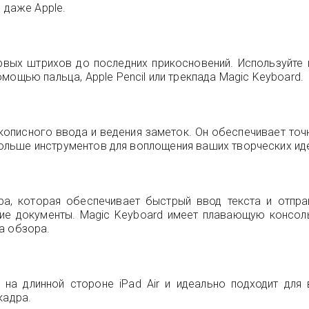
 даже Apple.
ервых штрихов до последних прикосновений. Используйт
мощью пальца, Apple Pencil или трекпада Magic Keyboard.
рукописного ввода и ведения заметок. Он обеспечивает точ
 больше инструментов для воплощения ваших творческих ид
ура, которая обеспечивает быстрый ввод текста и отпра
гие документы. Magic Keyboard имеет плавающую консоль
а обзора.
 на длинной стороне iPad Air и идеально подходит дл
кадра.