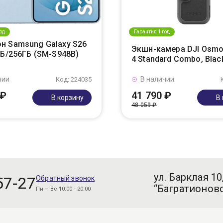
од
Гарантия 1 год
н Samsung Galaxy S26
Экшн-камера DJI Osmo
ГБ/256ГБ (SM-S948B)
4 Standard Combo, Blac
чии
В наличии
Код: 224035
 ₽
41 790 ₽
В корзину
В
48 059 ₽
ул. Барклая 10
57-27
Обратный звонок
“Багратионовс
Пн – Вс 10:00 - 20:00