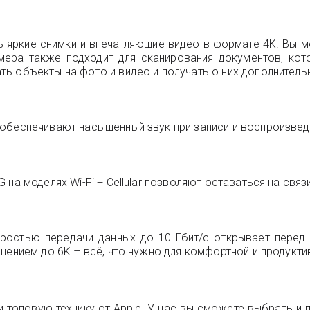
 яркие снимки и впечатляющие видео в формате 4K. Вы 
амера также подходит для сканирования документов, кот
ть объекты на фото и видео и получать о них дополнител
обеспечивают насыщенный звук при записи и воспроизвед
на моделях Wi-Fi + Cellular позволяют оставаться на связи
оростью передачи данных до 10 Гбит/с открывает перед
шением до 6K – всё, что нужно для комфортной и продукти
 топовую технику от Apple. У нас вы сможете выбрать и пр