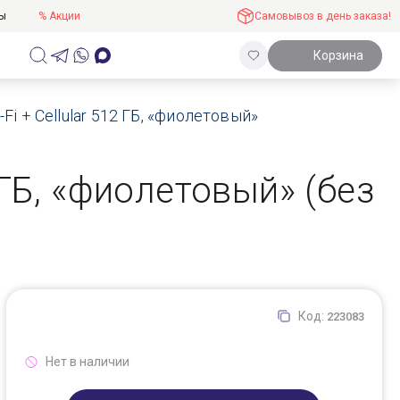
ты
% Акции
Самовывоз в день заказа!
Корзина
i-Fi + Cellular 512 ГБ, «фиолетовый»
2 ГБ, «фиолетовый» (без
Код:
223083
Нет в наличии