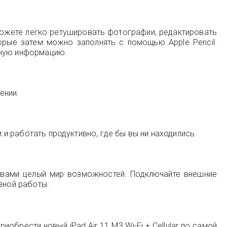
можете легко ретушировать фотографии, редактировать
орые затем можно заполнять с помощью Apple Pencil.
ьную информацию.
ении.
 и работать продуктивно, где бы вы ни находились.
 вами целый мир возможностей. Подключайте внешние
вной работы.
иобрести новый iPad Air 11 M3 Wi-Fi + Cellular по самой