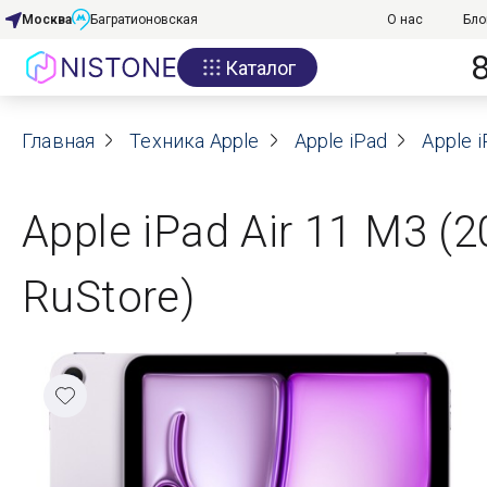
Москва
Багратионовская
О нас
Бло
Каталог
Акции
Главная
О нас
Техника Apple
Apple iPad
Apple i
Блог
Apple iPad Air 11 M3 (2
Договор оферты
RuStore)
Реквизиты
Контакты
Гарантия
Оплата