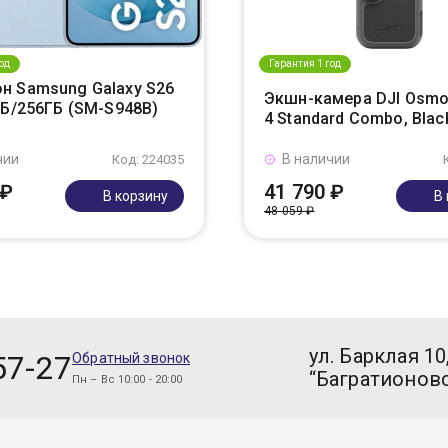
од
Гарантия 1 год
н Samsung Galaxy S26
Экшн-камера DJI Osmo
ГБ/256ГБ (SM-S948B)
4 Standard Combo, Blac
чии
В наличии
Код: 224035
 ₽
41 790 ₽
В корзину
В
48 059 ₽
ул. Барклая 10
57-27
Обратный звонок
“Багратионовс
Пн – Вс 10:00 - 20:00