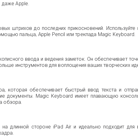
 даже Apple.
ервых штрихов до последних прикосновений. Используйт
мощью пальца, Apple Pencil или трекпада Magic Keyboard.
рукописного ввода и ведения заметок. Он обеспечивает точ
 больше инструментов для воплощения ваших творческих ид
ура, которая обеспечивает быстрый ввод текста и отпра
гие документы. Magic Keyboard имеет плавающую консоль
а обзора.
 на длинной стороне iPad Air и идеально подходит дл
кадра.