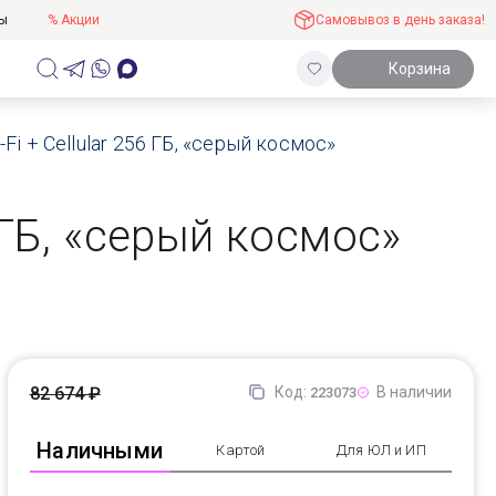
ты
% Акции
Самовывоз в день заказа!
Корзина
-Fi + Cellular 256 ГБ, «серый космос»
6 ГБ, «серый космос»
82 674 ₽
Код:
В наличии
223073
Наличными
Картой
Для ЮЛ и ИП