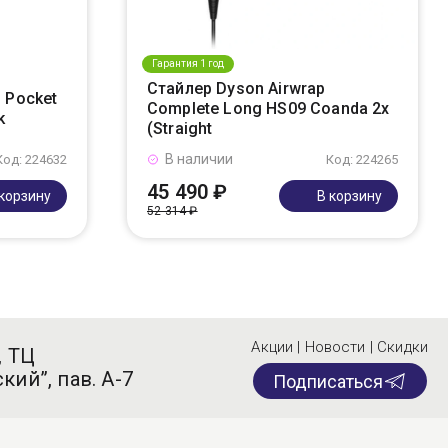
Гарантия 1 год
Стайлер Dyson Airwrap
 Pocket
Complete Long HS09 Coanda 2x
k
(Straight
В наличии
Код: 224632
Код: 224265
45 490 ₽
 корзину
В корзину
52 314 ₽
Акции | Новости | Скидки
, ТЦ
кий”, пав. А-7
Подписаться