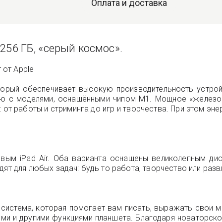
Оплата и доставка
r 256 ГБ, «серый космос».
 от Apple
торый обеспечивает высокую производительность устройс
ению с моделями, оснащёнными чипом M1. Мощное «железо
: от работы и стриминга до игр и творчества. При этом э
м iPad Air. Оба варианта оснащены великолепным дисп
ят для любых задач: будь то работа, творчество или разв
ая система, которая помогает вам писать, выражать свои 
ми и другими функциями планшета. Благодаря новаторск