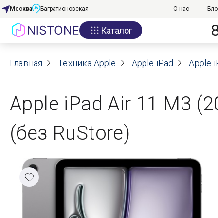
Москва
Багратионовская
О нас
Бло
Каталог
Акции
Главная
О нас
Техника Apple
Apple iPad
Apple i
Блог
Apple iPad Air 11 M3 (2
Договор оферты
(без RuStore)
Реквизиты
Контакты
Гарантия
Оплата