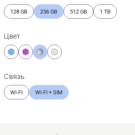
128 GB
256 GB
512 GB
1 TB
Цвет
Связь
WI-FI
WI-FI + SIM