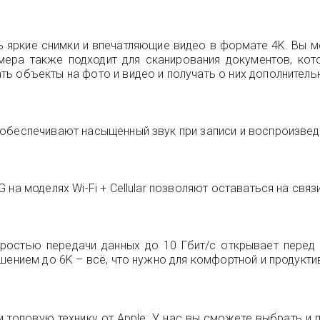
 яркие снимки и впечатляющие видео в формате 4K. Вы 
амера также подходит для сканирования документов, кот
ть объекты на фото и видео и получать о них дополнител
обеспечивают насыщенный звук при записи и воспроизвед
на моделях Wi-Fi + Cellular позволяют оставаться на связи
оростью передачи данных до 10 Гбит/с открывает перед
шением до 6K – всё, что нужно для комфортной и продукти
 топовую технику от Apple. У нас вы сможете выбрать и пр