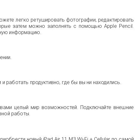
можете легко ретушировать фотографии, редактировать
орые затем можно заполнять с помощью Apple Pencil.
ьную информацию.
ении.
 и работать продуктивно, где бы вы ни находились.
 вами целый мир возможностей. Подключайте внешние
вной работы.
иобрести новый iPad Air 11 M3 Wi-Fi + Cellular по самой