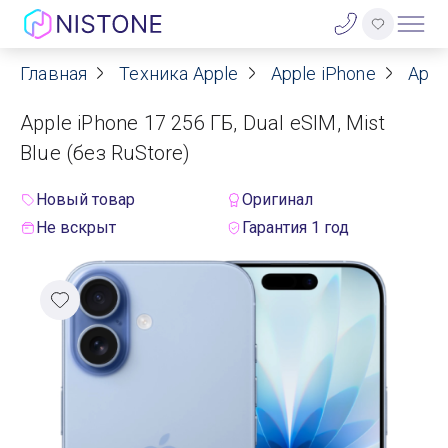
Главная
Техника Apple
Apple iPhone
Appl
Акции
Apple iPhone 17 256 ГБ, Dual eSIM, Mist
О нас
Blue (без RuStore)
Блог
Новый товар
Оригинал
Не вскрыт
Гарантия 1 год
Договор оферты
Реквизиты
Контакты
Гарантия
Оплата