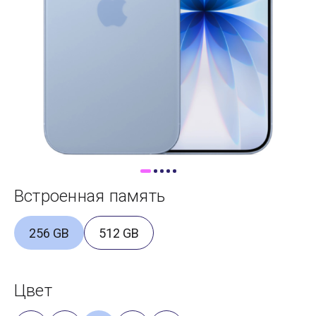
Доставка
Самовывоз
Trade-In
Встроенная память
256 GB
512 GB
Цвет