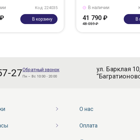
чии
В наличии
Код: 224035
 ₽
41 790 ₽
В корзину
В
48 059 ₽
ул. Барклая 10
57-27
Обратный звонок
“Багратионовс
Пн – Вс 10:00 - 20:00
ки
О нас
асы
Оплата