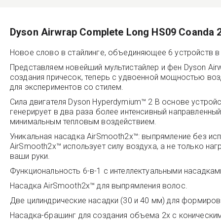
Dyson Airwrap Complete Long HS09 Coanda 2
Новое слово в стайлинге, объединяющее 6 устройств в
Представляем новейший мультистайлер и фен Dyson Airw
создания причесок, теперь с удвоенной мощностью во
для экспериментов со стилем.
Сила двигателя Dyson Hyperdymium™ 2 В основе устрой
генерирует в два раза более интенсивный направленны
минимальным тепловым воздействием.
Уникальная насадка AirSmooth2x™: выпрямление без ис
AirSmooth2x™ использует силу воздуха, а не только н
ваши руки.
Функциональность 6-в-1 с интеллектуальными насадкам
Насадка AirSmooth2x™ для выпрямления волос.
Две цилиндрические насадки (30 и 40 мм) для формиро
Насадка-брашинг для создания объема 2x с конически