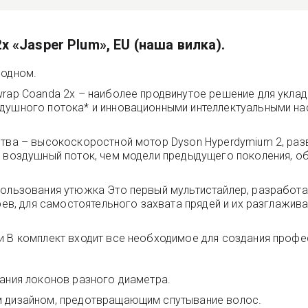
x «Jasper Plum», EU (наша вилка).
 одном.
rap Coanda 2x – наиболее продвинутое решение для укладк
здушного потока* и инновационными интеллектуальными 
ства – высокоскоростной мотор Dyson Hyperdymium 2, раз
й воздушный поток, чем модели предыдущего поколения, о
пользования утюжка Это первый мультистайлер, разработ
агрев, для самостоятельного захвата прядей и их разглаж
и В комплект входит все необходимое для создания профе
вания локонов разного диаметра.
м дизайном, предотвращающим спутывание волос.