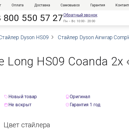
г
Оплата
Доставка
Самовывоз
Гарантия
Контак
8 800 550 57 27
Обратный звонок
Пн – Вс 10:00 - 20:00
Стайлер Dyson HS09
Стайлер Dyson Airwrap Comple
e Long HS09 Coanda 2x 
Новый товар
Оригинал
Не вскрыт
Гарантия 1 год
Цвет стайлера