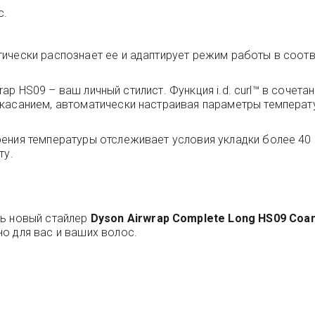
с.
ически распознает ее и адаптирует режим работы в соотв
rwrap HS09 – ваш личный стилист. Функция i.d. curl™ в соч
касанием, автоматически настраивая параметры температ
ения температуры отслеживает условия укладки более 40 
ту.
ть новый стайлер
Dyson Airwrap Complete Long HS09 Coan
о для вас и ваших волос.