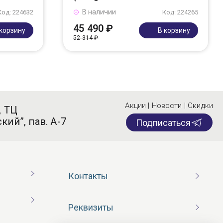
В наличии
Код: 224632
Код: 224265
45 490 ₽
 корзину
В корзину
52 314 ₽
Акции | Новости | Скидки
, ТЦ
кий”, пав. А-7
Подписаться
Контакты
Реквизиты