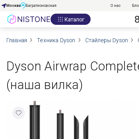
Москва
Багратионовская
О нас
Бло
Каталог
Акции
Главная
О нас
Техника Dyson
Стайлеры Dyson
Блог
Dyson Airwrap Complet
Договор оферты
(наша вилка)
Реквизиты
Контакты
Гарантия
Оплата