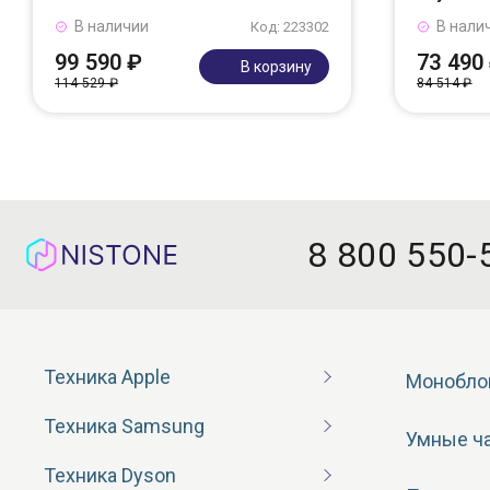
В наличии
В нали
Код: 223302
99 590 ₽
73 490
В корзину
114 529 ₽
84 514 ₽
8 800 550-
Техника Apple
Монобло
Техника Samsung
Умные ч
Техника Dyson