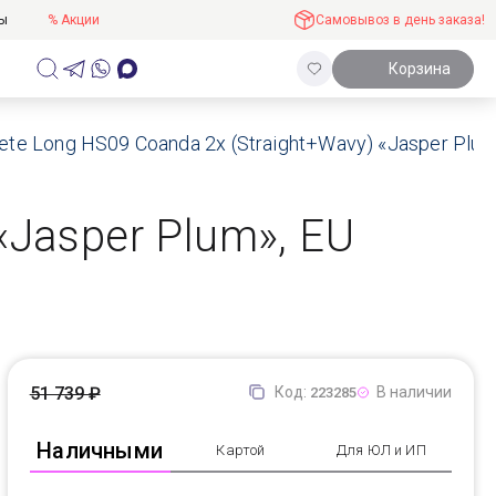
ты
% Акции
Самовывоз в день заказа!
Корзина
te Long HS09 Coanda 2x (Straight+Wavy) «Jasper Plum
«Jasper Plum», EU
51 739 ₽
Код:
В наличии
223285
Наличными
Картой
Для ЮЛ и ИП