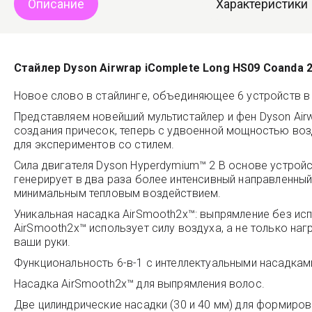
Описание
Характеристики
Стайлер Dyson Airwrap iComplete Long HS09 Coanda 2x
Новое слово в стайлинге, объединяющее 6 устройств в
Представляем новейший мультистайлер и фен Dyson Airw
создания причесок, теперь с удвоенной мощностью во
для экспериментов со стилем.
Сила двигателя Dyson Hyperdymium™ 2 В основе устрой
генерирует в два раза более интенсивный направленны
минимальным тепловым воздействием.
Уникальная насадка AirSmooth2x™: выпрямление без ис
AirSmooth2x™ использует силу воздуха, а не только н
ваши руки.
Функциональность 6-в-1 с интеллектуальными насадкам
Насадка AirSmooth2x™ для выпрямления волос.
Две цилиндрические насадки (30 и 40 мм) для формиро