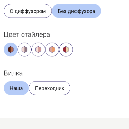
С диффузором
Без диффузора
Цвет стайлера
Вилка
Наша
Переходник