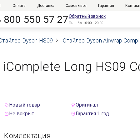
г
Оплата
Доставка
Самовывоз
Гарантия
Контак
8 800 550 57 27
Обратный звонок
Пн – Вс 10:00 - 20:00
Стайлер Dyson HS09
Стайлер Dyson Airwrap Comple
 iComplete Long HS09 Co
Новый товар
Оригинал
Не вскрыт
Гарантия 1 год
Комлектация