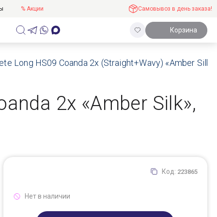
ты
% Акции
Самовывоз в день заказа!
Корзина
te Long HS09 Coanda 2x (Straight+Wavy) «Amber Silk»,
anda 2x «Amber Silk»,
Код:
223865
Нет в наличии