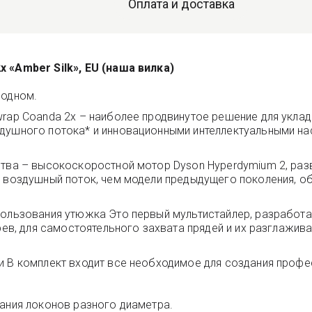
Оплата и доставка
 «Amber Silk», EU (наша вилка)
 одном.
rap Coanda 2x – наиболее продвинутое решение для укладк
здушного потока* и инновационными интеллектуальными 
ства – высокоскоростной мотор Dyson Hyperdymium 2, раз
й воздушный поток, чем модели предыдущего поколения, о
пользования утюжка Это первый мультистайлер, разработ
агрев, для самостоятельного захвата прядей и их разглаж
и В комплект входит все необходимое для создания профе
вания локонов разного диаметра.