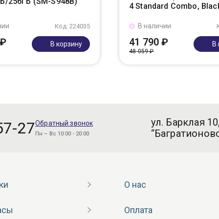
ГБ/256ГБ (SM-S948B)
4 Standard Combo, Blac
чии
В наличии
Код: 224035
 ₽
41 790 ₽
В корзину
В
48 059 ₽
ул. Барклая 10
57-27
Обратный звонок
“Багратионовс
Пн – Вс 10:00 - 20:00
ки
О нас
асы
Оплата