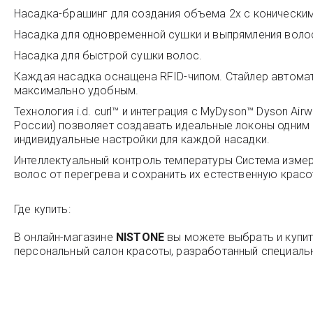
Насадка-брашинг для создания объема 2x с конически
Насадка для одновременной сушки и выпрямления воло
Насадка для быстрой сушки волос.
Каждая насадка оснащена RFID-чипом. Стайлер автомат
максимально удобным.
Технология i.d. curl™ и интеграция с MyDyson™ Dyson Ai
России) позволяет создавать идеальные локоны одним 
индивидуальные настройки для каждой насадки.
Интеллектуальный контроль температуры Система измер
волос от перегрева и сохранить их естественную красо
Где купить:
В онлайн-магазине
NISTONE
вы можете выбрать и купи
персональный салон красоты, разработанный специальн