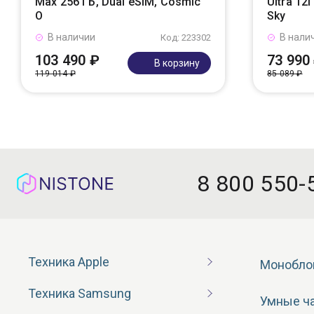
Max 256 ГБ, Dual eSIM, Cosmic
Ultra 12
O
Sky
В наличии
В нали
Код: 223302
103 490 ₽
73 990
В корзину
119 014 ₽
85 089 ₽
8 800 550-
Техника Apple
Монобло
Техника Samsung
Умные ч