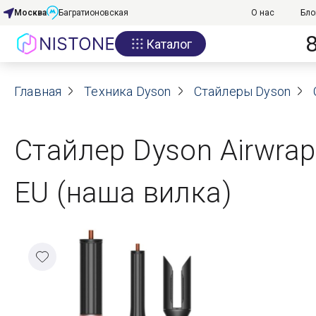
Москва
Багратионовская
О нас
Бло
Каталог
Акции
Главная
О нас
Техника Dyson
Стайлеры Dyson
Блог
Стайлер Dyson Airwrap
Договор оферты
EU (наша вилка)
Реквизиты
Контакты
Гарантия
Оплата