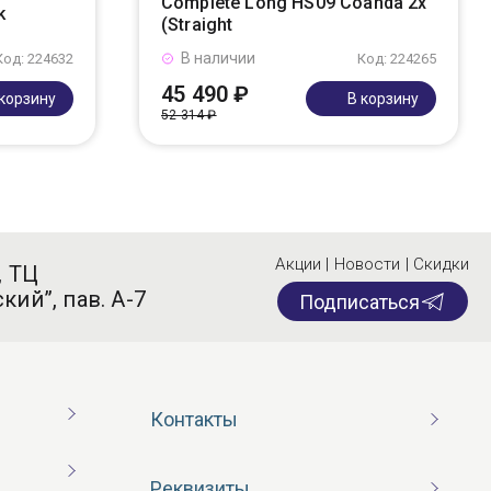
Complete Long HS09 Coanda 2x
k
(Straight
В наличии
Код: 224632
Код: 224265
45 490 ₽
 корзину
В корзину
52 314 ₽
Акции | Новости | Скидки
, ТЦ
кий”, пав. А-7
Подписаться
Контакты
Реквизиты