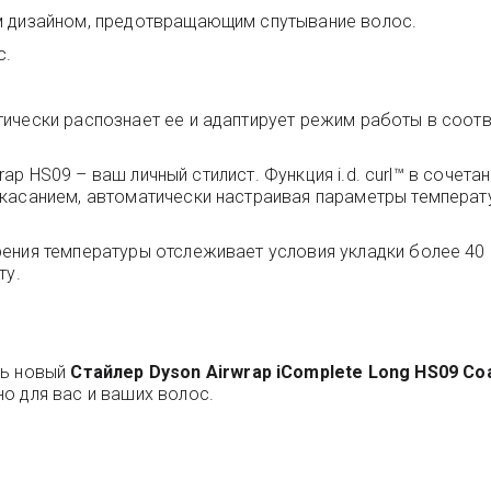
м дизайном, предотвращающим спутывание волос.
с.
ически распознает ее и адаптирует режим работы в соотв
rwrap HS09 – ваш личный стилист. Функция i.d. curl™ в соч
касанием, автоматически настраивая параметры температ
ения температуры отслеживает условия укладки более 40 
ту.
ть новый
Стайлер Dyson Airwrap iComplete Long HS09 Coa
о для вас и ваших волос.